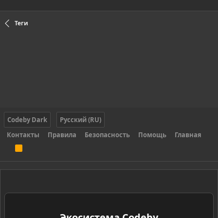
Теги
Codeby Dark
Русский (RU)
Контакты
Правила
Безопасность
Помощь
Главная
R
S
S
Экосистема Codeby