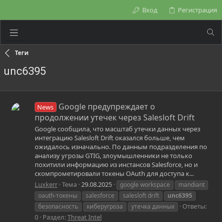
Вход
Регистрация
Теги
unc6395
Google предупреждает о
News
продолжении утечек через Salesloft Drift
Google сообщила, что масштаб утечки данных через
интеграцию Salesloft Drift оказался больше, чем
ожидалось изначально. По данным подразделения по
анализу угрозы GTIG, злоумышленники не только
похитили информацию из инстансов Salesforce, но и
скомпрометировали токены OAuth для доступа к...
Luxkerr
Тема
29.08.2025
google workspace
mandiant
oauth-токены
salesforce
salesloft drift
unc6395
Ответы:
безопасность
киберугроза
утечка данных
0
Раздел:
Threat Intel