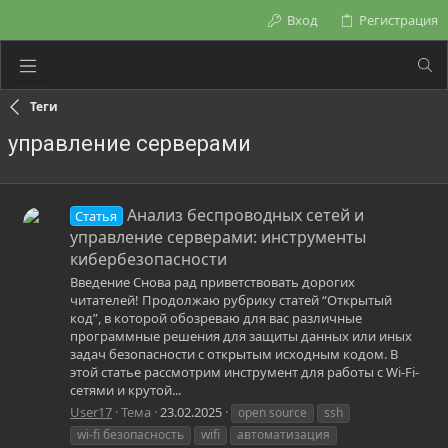
Вход
Регистрация
Теги
управление серверами
Анализ беспроводных сетей и
Статья
управление серверами: инструменты
кибербезопасности
Введение Снова рад приветствовать дорогих
читателей! Продолжаю рубрику статей “Открытый
код”, в которой обозреваю для вас различные
программные решения для защиты данных или иных
задач безопасности с открытым исходным кодом. В
этой статье рассмотрим инструмент для работы с Wi-Fi-
сетями и крутой...
User17
Тема
23.02.2025
open source
ssh
wi-fi безопасность
wifi
автоматизация