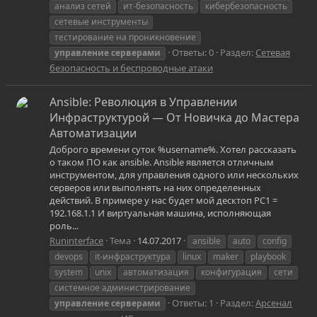
анализ сетей
ит-безопасность
кибербезопасность
сетевые инструменты
тестирование на проникновение
Ответы: 0
Раздел:
Сетевая
управление
серверами
безопасность и беспроводные атаки
Ansible: Революция в Управлении
Инфраструктурой — От Новичка до Мастера
Автоматизации
Доброго времени суток %username%. Хотел рассказать
о таком ПО как ansible. Ansible является отличным
инструментом, для управления одного или нескольких
серверов или выполнять на них определенных
действий. В примере у нас будет мой десктоп PC1 =
192.168.1.1 И виртуальная машина, исполняющая
роль...
Runinterface
Тема
14.07.2017
ansible
auto
config
devops
it-инфраструктура
linux
maker
playbook
system
unix
автоматизация
конфигурация
сети
системное администрирование
Ответы: 1
Раздел:
Арсенал
управление
серверами