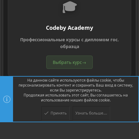
🎓
Codeby Academy
Профессиональные курсы с дипломом гос.
образца
Выбрать курс
→
На данном сайте используются файлы cookie, чтобы
персонализировать контент и сохранить Ваш вход в систему,
если Вы зарегистрируетесь.
Продолжая использовать этот сайт, Вы соглашаетесь на
использование наших файлов cookie.
®
Community platform by XenForo
© 2010-2026 XenForo Ltd.
Перевод
®
от Jumuro
Принять
Узнать больше....
Верх
Низ
XenPorta 2 PRO
© Jason Axelrod of
8WAYRUN