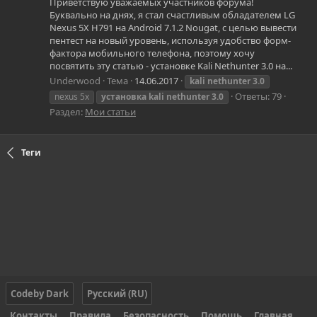
Приветствую уважаемых участников форума!
Буквально на днях, я стал счастливым обладателем LG
Nexus 5X H791 на Android 7.1.2 Nougat, с целью вывести
пентест на новый уровень, используя удобство форм-
фактора мобильного телефона, поэтому хочу
посвятить эту статью - установке Kali Nethunter 3.0 на...
Underwood
Тема
14.06.2017
kali
nethunter
3.0
Ответы: 79
nexus 5x
установка
kali
nethunter
3.0
Раздел:
Мои статьи
Теги
Codeby Dark
Русский (RU)
Контакты
Правила
Безопасность
Помощь
Главная