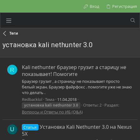
Вход
Регистрация
Теги
установка kali nethunter 3.0
Kali nethunter браузер грузит а старицу не
R
показывает! Помогите
Браузер грузит , а страницу не показывает просто
белый экран. Браузер файрфокс . помогите уже не знаю
что делать .
Redbacklol
Тема
11.04.2018
Ответы: 2
Раздел:
установка
kali
nethunter
3.0
Вопросы и Ответы по ИБ (Q&A)
Установка Kali Nethunter 3.0 на Nexus
Статья
U
5X