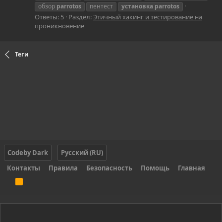
обзор
parrotos
пентест
установка
parrotos
Ответы: 5
Раздел:
Этичный хакинг и тестирование на
проникновение
Теги
Codeby Dark
Русский (RU)
Контакты
Правила
Безопасность
Помощь
Главная
R
S
S