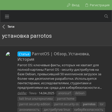
Вход
Регистрация
Теги
установка parrotos
ParrotOS | Обзор, Установка,
Статья
История
Parrot OS: ключевые факты, которых не хватает для
полной картины Parrot OS - security-дистрибутив на
базе Debian, превысивший 50 миллионов загрузок за
более чем десятилетие разработки. Используется
пентестерами, исследователями, студентами и
предприятиями как среда для кибербезопасности и...
delifer
Тема
14.04.2025
anonsurf
debian
kali linux альтернатива
parrot home
parrot security edition
parrot security os
parrotos
tor
анонимность
дистрибутив linux
кибербезопасность