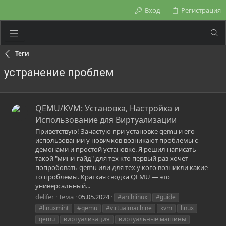
Вход
Регистрация
Теги
устранение проблем
QEMU/KVM: Установка, Настройка и
Использование для Виртуализации
Приветствую! Зачастую при установке qemu и его
использовании у новичков возникают проблемы с
демонами и простой установке. Я решил написать
такой "мини-гайд" для тех кто первый раз хочет
попробовать qemu или для тех у кого возникли какие-
то проблемы. Краткая сводка QEMU — это
универсальный...
delifer
Тема
05.05.2024
#archlinux
#guide
#linuxmint
#qemu
#virtualmachine
kvm
linux
qemu
виртуализация
виртуальные машины