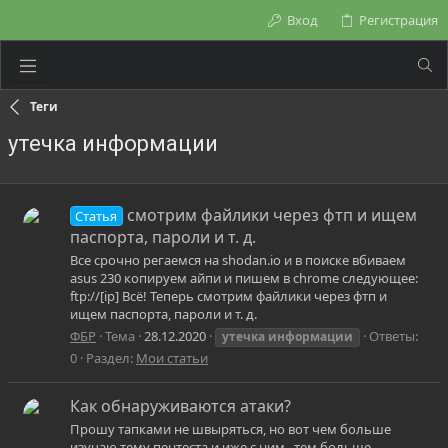
Вход
Регистрация
Теги
утечка информации
смотрим файлики через фтп и ищем
Статья
паспорта, пароли и т. д.
Все срочно регаемся на shodan.io и в поиске вбиваем
asus 230 копируем айпи и пишем в chrome следующее:
ftp://[ip] Всё! Теперь смотрим файлики через фтп и
ищем паспорта, пароли и т. д.
ФБР
Тема
28.12.2020
Ответы:
утечка
информации
0
Раздел:
Мои статьи
Как обнаруживаются атаки?
Прошу тапками не швыряться, но вот чем больше
изучаю тему пентеста и иже с ним , тем больше