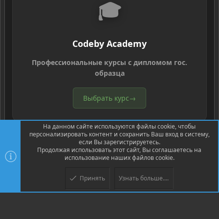
🎓
Codeby Academy
Профессиональные курсы с дипломом гос.
образца
Выбрать курс
→
На данном сайте используются файлы cookie, чтобы
персонализировать контент и сохранить Ваш вход в систему,
если Вы зарегистрируетесь.
Продолжая использовать этот сайт, Вы соглашаетесь на
использование наших файлов cookie.
®
Community platform by XenForo
© 2010-2026 XenForo Ltd.
Перевод
®
от Jumuro
Принять
Узнать больше....
Верх
Низ
XenPorta 2 PRO
© Jason Axelrod of
8WAYRUN