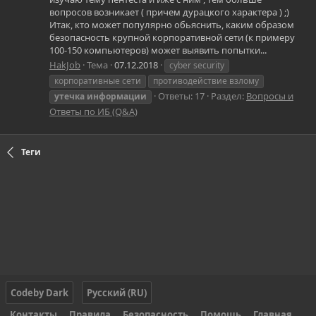
вопросов возникает ( причем дурацкого характера ) ;)
Итак, кто может популярно обьяснить, каким образом
безопасность крупной корпоративной сети (к примеру
100-150 компьютеров) может выявить попытки...
HakJob
Тема
07.12.2018
cyber security
корпоративные сети
противодействие взлому
Ответы: 17
Раздел:
Вопросы и
утечка
информации
Ответы по ИБ (Q&A)
Теги
Codeby Dark
Русский (RU)
Контакты
Правила
Безопасность
Помощь
Главная