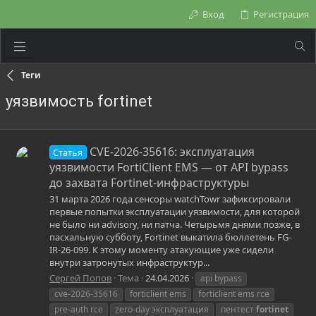
Вход
Регистрация
Теги
уязвимость fortinet
CVE-2026-35616: эксплуатация
Статья
уязвимости FortiClient EMS — от API bypass
до захвата Fortinet-инфраструктуры
31 марта 2026 года сенсоры watchTowr зафиксировали
первые попытки эксплуатации уязвимости, для которой
не было ни advisory, ни патча. Четырьмя днями позже, в
пасхальную субботу, Fortinet выкатила бюллетень FG-
IR-26-099. К этому моменту атакующие уже сидели
внутри затронутых инфраструктур...
Сергей Попов
Тема
24.04.2026
api bypass
cve-2026-35616
forticlient ems
forticlient ems rce
pre-auth rce
zero-day эксплуатация
пентест
fortinet