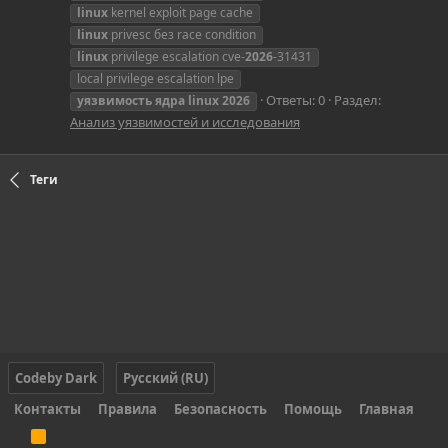
linux
kernel exploit page cache
linux
privesc без race condition
linux
privilege escalation cve-
2026
-31431
local privilege escalation lpe
Ответы: 0
Раздел:
уязвимость
ядра
linux
2026
Анализ уязвимостей и исследования
Теги
Codeby Dark
Русский (RU)
Контакты
Правила
Безопасность
Помощь
Главная
R