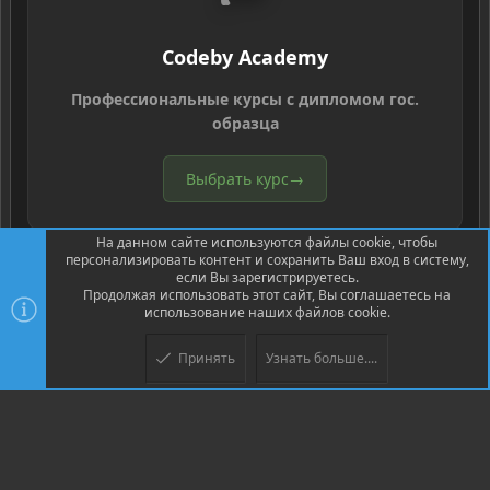
Codeby Academy
Профессиональные курсы с дипломом гос.
образца
Выбрать курс
→
На данном сайте используются файлы cookie, чтобы
персонализировать контент и сохранить Ваш вход в систему,
если Вы зарегистрируетесь.
Продолжая использовать этот сайт, Вы соглашаетесь на
использование наших файлов cookie.
®
Community platform by XenForo
© 2010-2026 XenForo Ltd.
Перевод
®
от Jumuro
Принять
Узнать больше....
Верх
Низ
XenPorta 2 PRO
© Jason Axelrod of
8WAYRUN