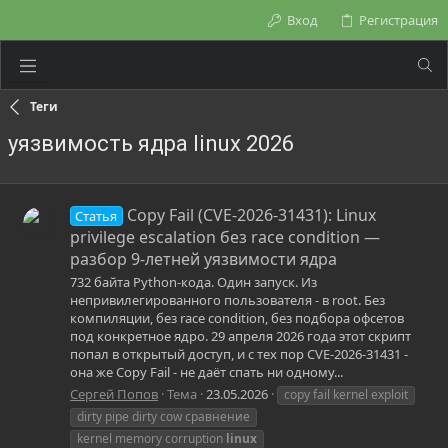
Вход
Регистрация
Теги
уязвимость ядра linux 2026
Copy Fail (CVE-2026-31431): Linux
Статья
privilege escalation без race condition —
разбор 9-летней уязвимости ядра
732 байта Python-кода. Один запуск. Из
непривилегированного пользователя - в root. Без
компиляции, без race condition, без подбора офсетов
под конкретное ядро. 29 апреля 2026 года этот скрипт
попал в открытый доступ, и с тех пор CVE-2026-31431 -
она же Copy Fail - не даёт спать ни одному...
Сергей Попов
Тема
23.05.2026
copy fail kernel exploit
dirty pipe dirty cow сравнение
kernel memory corruption
linux