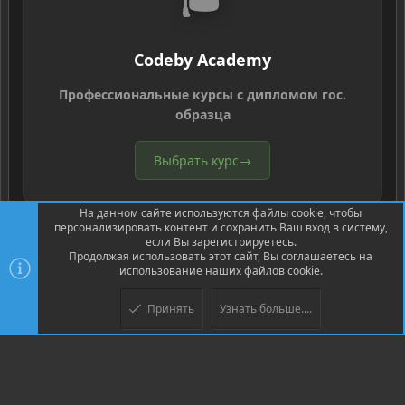
Codeby Academy
Профессиональные курсы с дипломом гос.
образца
Выбрать курс
→
На данном сайте используются файлы cookie, чтобы
персонализировать контент и сохранить Ваш вход в систему,
если Вы зарегистрируетесь.
Продолжая использовать этот сайт, Вы соглашаетесь на
использование наших файлов cookie.
®
Community platform by XenForo
© 2010-2026 XenForo Ltd.
Перевод
®
от Jumuro
Принять
Узнать больше....
Верх
Низ
XenPorta 2 PRO
© Jason Axelrod of
8WAYRUN