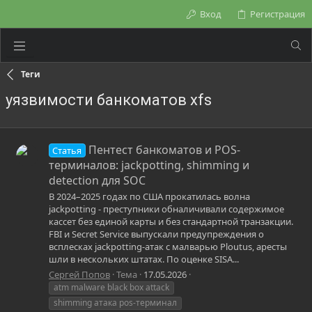
Вход
Регистрация
Теги
уязвимости банкоматов xfs
Пентест банкоматов и POS-
Статья
терминалов: jackpotting, shimming и
detection для SOC
В 2024–2025 годах по США прокатилась волна
jackpotting - преступники обналичивали содержимое
кассет без единой карты и без стандартной транзакции.
FBI и Secret Service выпускали предупреждения о
всплесках jackpotting-атак с малварью Ploutus, аресты
шли в нескольких штатах. По оценке SISA...
Сергей Попов
Тема
17.05.2026
atm malware black box attack
shimming атака pos-терминал