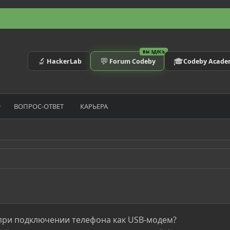
ВЫ ЗДЕСЬ
🔬
💬
🎓
HackerLab
Forum Codeby
Codeby Acad
ВОПРОС-ОТВЕТ
КАРЬЕРА
ри подключении телефона как USB-модем?