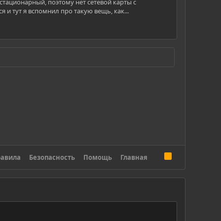
 стационарный, поэтому нет сетевой карты с
и тут я вспомнил про такую вещь, как...
R
авила
Безопасность
Помощь
Главная
S
S