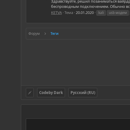
Здравствуйте, решил позаниматься вайрдра
беспроводным подключением. Обычно все п
KETVA
Тема
20.01.2020
kali
usb модем
Форум
Теги
Codeby Dark
Русский (RU)