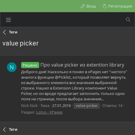
Вход
Регистрация
Теги
value picker
Про value picker из extention library
Решено
N
Доброго дня! Насколько я понял в xPages нет "чистого"
аналога функции @Picklist, который позволяет вернуть
из выбранного элемента все значения выбранной
строки. Нашел в Extension Library компонент Value
Picker, но он вроде предлагает заполнить только одно
поле на странице, после выбора значения...
Nick Nick
Тема
27.01.2016
Ответы: 14
value
picker
Раздел:
Lotus - XPages
Теги