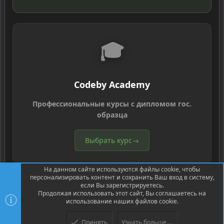
🎓
Codeby Academy
Профессиональные курсы с дипломом гос.
образца
Выбрать курс
→
На данном сайте используются файлы cookie, чтобы
персонализировать контент и сохранить Ваш вход в систему,
если Вы зарегистрируетесь.
Продолжая использовать этот сайт, Вы соглашаетесь на
использование наших файлов cookie.
®
Community platform by XenForo
© 2010-2026 XenForo Ltd.
Перевод
®
от Jumuro
Принять
Узнать больше....