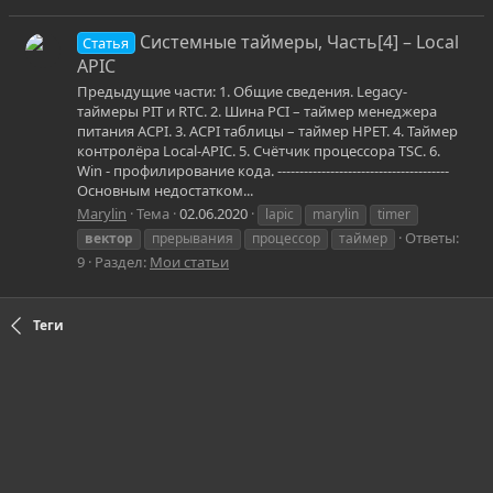
Системные таймеры, Часть[4] – Local
Статья
APIC
Предыдущие части: 1. Общие сведения. Legacy-
таймеры PIT и RTC. 2. Шина PCI – таймер менеджера
питания ACPI. 3. ACPI таблицы – таймер HPET. 4. Таймер
контролёра Local-APIC. 5. Счётчик процессора TSC. 6.
Win - профилирование кода. ---------------------------------------
Основным недостатком...
Marylin
Тема
02.06.2020
lapic
marylin
timer
Ответы:
вектор
прерывания
процессор
таймер
9
Раздел:
Мои статьи
Теги