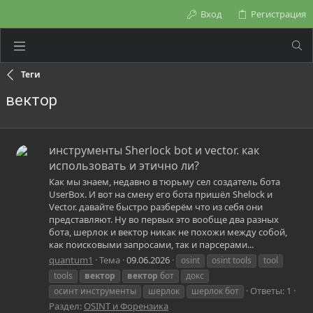
Вход
Регистрация
Теги
вектор
инструменты Sherlock bot и vector. как
использовать и этично ли?
Как мы знаем, недавно в тюрьму сел создатель бота
UserBox. И вот на смену его бота пришёл Shelock и
Vector. давайте быстро разберём что из себя они
представляют. Ну во первых это вообще два разных
бота, шерлок и вектор никак не похожи между собой,
как поисковыми запросами, так и парсерами...
quantum1
Тема
09.06.2026
osint
osint tools
tool
tools
вектор
вектор
бот
докс
Ответы: 1
осинт инструменты
шерлок
шерлок бот
Раздел:
OSINT и Форензика