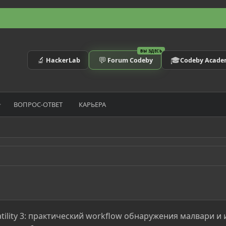
ВЫ ЗДЕСЬ
🔬
💬
🎓
HackerLab
Forum Codeby
Codeby Acad
ВОПРОС-ОТВЕТ
КАРЬЕРА
tility 3: практический workflow обнаружения малвари и