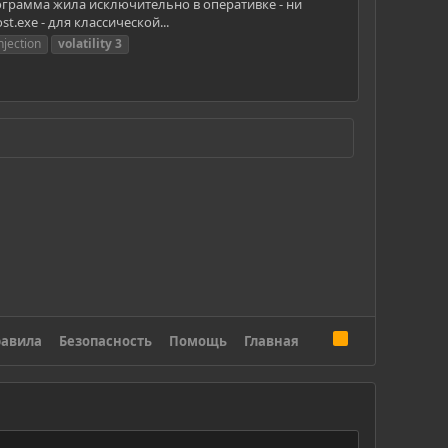
грамма жила исключительно в оперативке - ни
st.exe - для классической...
njection
volatility
3
R
авила
Безопасность
Помощь
Главная
S
S