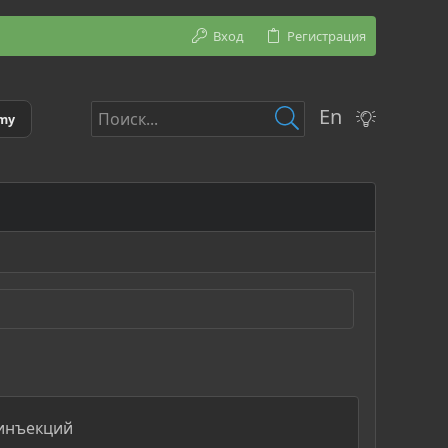
Вход
Регистрация
En
emy
 инъекций