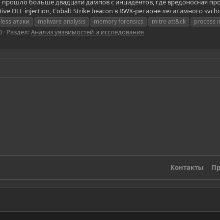
 прошло больше двадцати дампов с инцидентов, где вредоносная про
ctive DLL injection, Cobalt Strike beacon в RWX-регионе легитимного svcho
leless атаки
malware analysis
memory forensics
mitre att&ck
process i
0
Раздел:
Анализ уязвимостей и исследования
Контакты
Пр