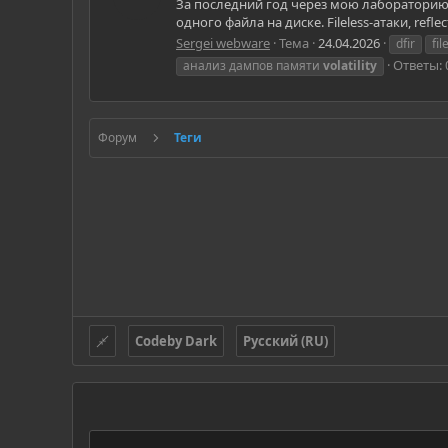
За последний год через мою лабораторию
одного файла на диске. Fileless-атаки, refle
Sergei webware
Тема
24.04.2026
dfir
fi
Ответы: 
анализ дампов памяти
volatility
Форум
Теги
Codeby Dark
Русский (RU)