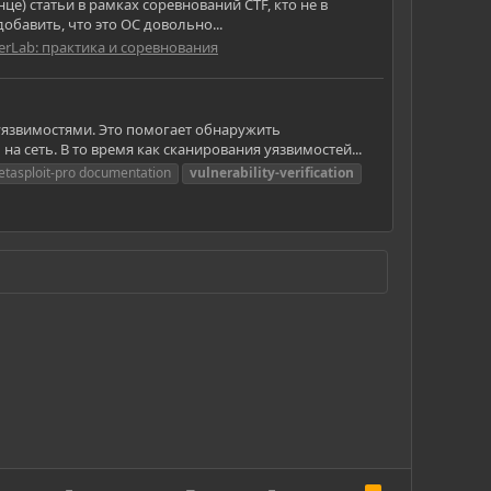
е) статьи в рамках соревнований CTF, кто не в
добавить, что это ОС довольно...
erLab: практика и соревнования
уязвимостями. Это помогает обнаружить
а сеть. В то время как сканирования уязвимостей...
tasploit-pro documentation
vulnerability-verification
R