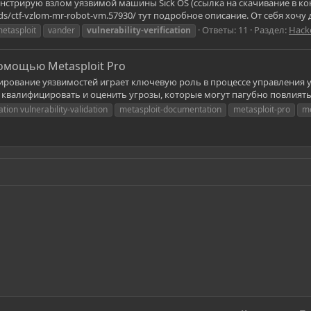
нстрирую взлом уязвимой машины Sick OS (ссылка на скачивание в конц
eads/ctf-vzlom-mr-robot-vm.57930/ тут подробное описание. От себя хочу 
Ответы: 11
Раздел:
Hack
etasploit
vander
vulnerability-verification
омощью Metasploit Pro
ирование уязвимостей играет ключевую роль в процессе управления 
квалифицировать и оценить угрозы, которые могут пагубно повлиять н
ion vulnerability-validation
metasploit-documentation
metasploit-pro
me