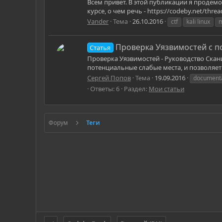
Всем привет. В этой публикации я продемо
курсе, о чем речь - https://codeby.net/thr
Vander
Тема
26.10.2016
ctf
kali linux
m
Проверка Уязвимостей с п
Статья
Проверка Уязвимостей - Руководство Скан
потенциальные слабые места, и позволяет 
Сергей Попов
Тема
19.09.2016
documentat
Ответы: 6
Раздел:
Мои статьи
Форум
Теги