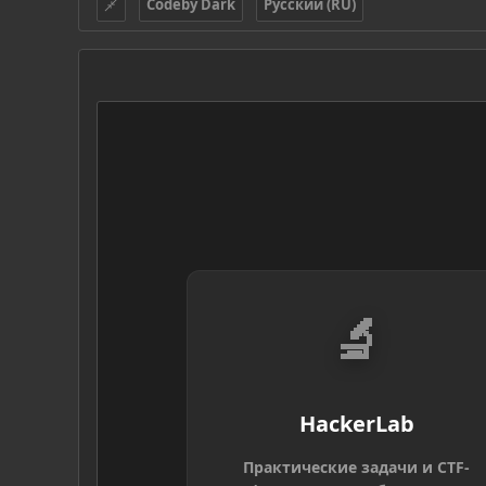
Codeby Dark
Русский (RU)
🔬
HackerLab
Практические задачи и CTF-