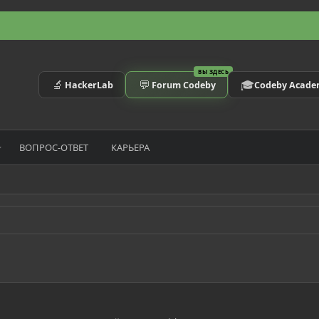
ВЫ ЗДЕСЬ
🔬
💬
🎓
HackerLab
Forum Codeby
Codeby Acad
ВОПРОС-ОТВЕТ
КАРЬЕРА