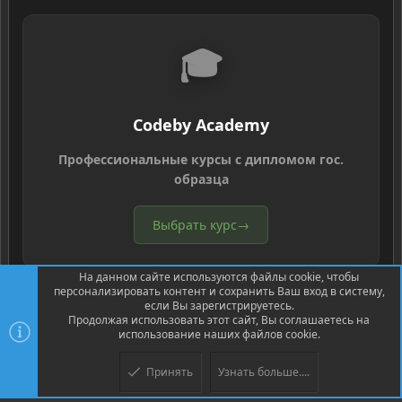
🎓
Codeby Academy
Профессиональные курсы с дипломом гос.
образца
Выбрать курс
→
На данном сайте используются файлы cookie, чтобы
персонализировать контент и сохранить Ваш вход в систему,
если Вы зарегистрируетесь.
Продолжая использовать этот сайт, Вы соглашаетесь на
использование наших файлов cookie.
®
Community platform by XenForo
© 2010-2026 XenForo Ltd.
Перевод
®
от Jumuro
Принять
Узнать больше....
Верх
Низ
XenPorta 2 PRO
© Jason Axelrod of
8WAYRUN