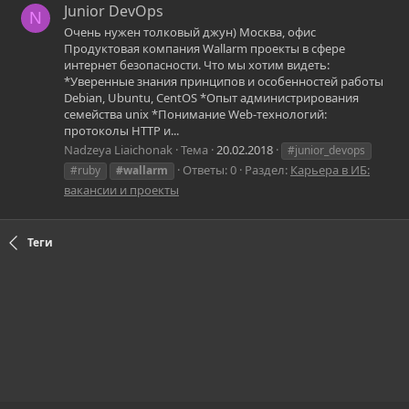
Junior DevOps
N
Очень нужен толковый джун) Москва, офис
Продуктовая компания Wallarm проекты в сфере
интернет безопасности. Что мы хотим видеть:
*Уверенные знания принципов и особенностей работы
Debian, Ubuntu, CentOS *Опыт администрирования
семейства unix *Понимание Web-технологий:
протоколы HTTP и...
Nadzeya Liaichonak
Тема
20.02.2018
#junior_devops
Ответы: 0
Раздел:
Карьера в ИБ:
#ruby
#wallarm
вакансии и проекты
Теги