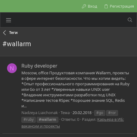
Вход
Регистрация
Теги
#wallarm
Ruby developer
N
Moscow, office Продуктовая компания Wallarm, проекты
в сфере интернет безопасности. Что мы хотим видеть:
*Опыт профессионального программирования на Ruby
или Go от 3 лет *Уверенные навыки UNIX user
*Владение инструментами разработки под UNIX
*Написание тестов RSpec *Хорошее знание SQL, Redis
и...
Nadzeya Liaichonak
Тема
20.02.2018
#go
#ror
Ответы: 0
Раздел:
Карьера в ИБ:
#ruby
#wallarm
вакансии и проекты