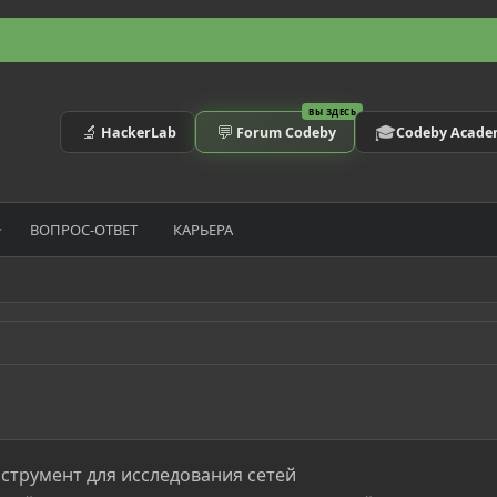
ВЫ ЗДЕСЬ
🔬
💬
🎓
HackerLab
Forum Codeby
Codeby Acad
ВОПРОС-ОТВЕТ
КАРЬЕРА
нструмент для исследования сетей