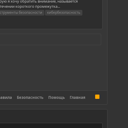
рую я хочу обратить внимание, называется
в течении короткого промежутка...
струменты безопасности
кибербезопасность
R
авила
Безопасность
Помощь
Главная
S
S