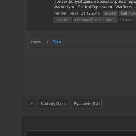
Привет форум! Давайте рассмотрим очеред
Warberrypi – Tactical Exploitation. WarBe
Vander
Тема
31.12.2016
exploit
kali linux
Ответы: 
пентест
сетевая безопасность
Форум
Теги
Codeby Dark
Русский (RU)