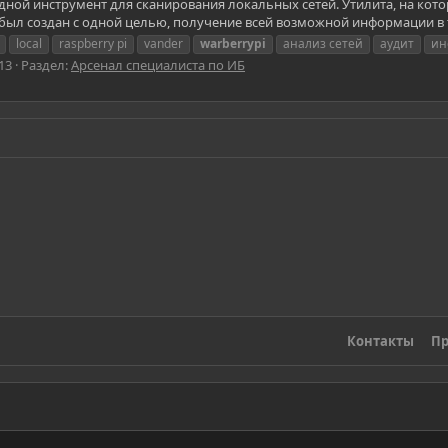
ной инструмент для сканирования локальных сетей. Утилита, на кото
rry - был создан с одной целью, получение всей возможной информации 
local
raspberry pi
vander
warberrypi
анализ сетей
аудит
ин
13
Раздел:
Арсенал специалиста по ИБ
Контакты
Пр