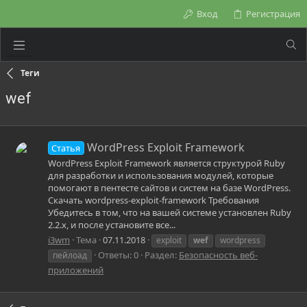
Вход
Регистрация
Теги
wef
WordPress Exploit Framework
Статья
WordPress Exploit Framework является структурой Ruby
для разработки и использования модулей, которые
помогают в пентесте сайтов и систем на базе WordPress.
Скачать wordpress-exploit-framework Требования
Убедитесь в том, что на вашей системе установлен Ruby
2.2.x, и после установите все...
i3wm
Тема
07.11.2018
exploit
wef
wordpress
Ответы: 0
Раздел:
Безопасность веб-
пейлоад
приложений