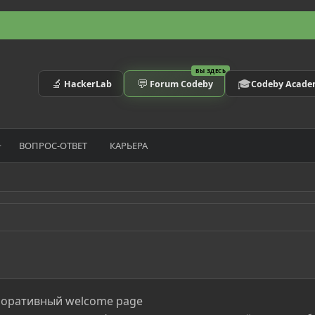
ВЫ ЗДЕСЬ
🔬
💬
🎓
HackerLab
Forum Codeby
Codeby Acad
ВОПРОС-ОТВЕТ
КАРЬЕРА
поративный welcome page