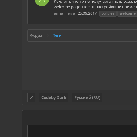
Коллеги, что-то не получается. Есть база,
welcome page. Но эти настройки не применя
anna
Тема
25.09.2017
policies
welcome
Форум
Теги
Codeby Dark
Русский (RU)