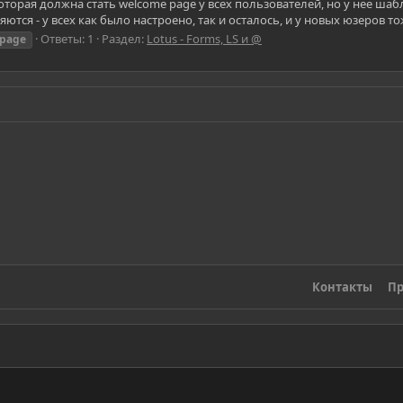
 которая должна стать welcome page у всех пользователей, но у нее ш
ются - у всех как было настроено, так и осталось, и у новых юзеров то
Ответы: 1
Раздел:
Lotus - Forms, LS и @
page
Контакты
Пр