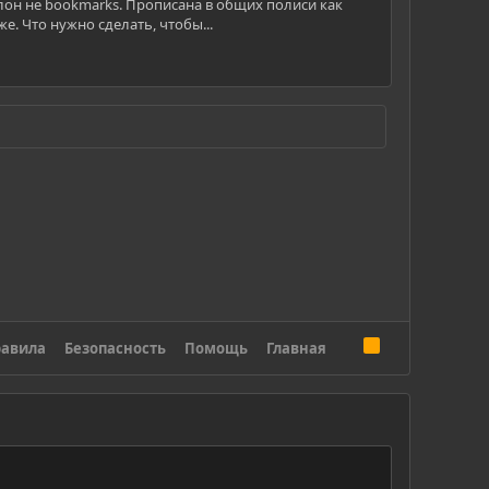
аблон не bookmarks. Прописана в общих полиси как
же. Что нужно сделать, чтобы...
R
авила
Безопасность
Помощь
Главная
S
S