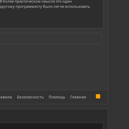
 В более практическом смысле это один
 другому программисту было легче использовать
R
авила
Безопасность
Помощь
Главная
S
S