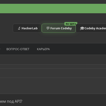
ВЫ ЗДЕСЬ
🔬
💬
🎓
HackerLab
Forum Codeby
Codeby Acad
ВОПРОС-ОТВЕТ
КАРЬЕРА
ем под API?