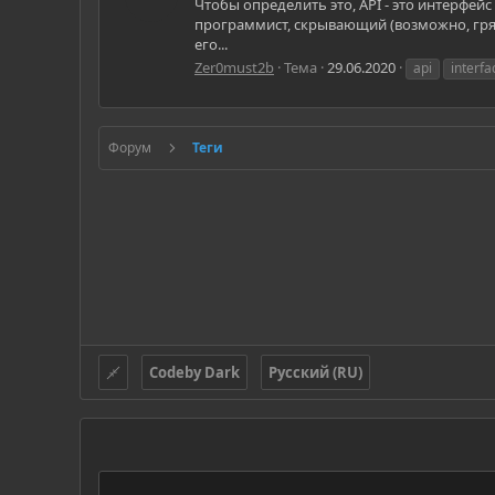
Чтобы определить это, API - это интерфей
программист, скрывающий (возможно, гря
его...
Zer0must2b
Тема
29.06.2020
api
interfa
Форум
Теги
Codeby Dark
Русский (RU)