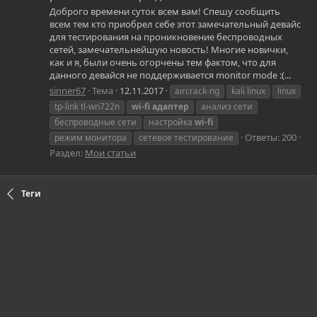
Доброго времени суток всем вам! Спешу сообщить
всем тем кто приобрел себе этот замечательный девайс
для тестирования на проникновение беспроводных
сетей, замечательнейшую новость! Многие новички,
как и я, были очень огорчены тем фактом, что для
данного девайся не поддерживается monitor mode :(...
sinner67
Тема
12.11.2017
aircrack-ng
kali linux
linux
tp-link tl-wn722n
wi-fi
адаптер
анализ сети
беспроводные сети
настройка
wi-fi
Ответы: 200
режим монитора
сетевое тестирование
Раздел:
Мои статьи
Теги