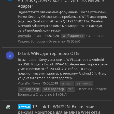
Atheros QCA9377 802.11ac Wireless Network
Adapter
Здравствуйте уважаемые форумчане! После установки
Parrot Security OS возникла проблема с WI-FI адаптером
(адаптер Qualcomm Atheros QCA9377 802.11ac Wireless
Network Adapter).В режиме мониторинга не находит
сетей вообще(скрин ниже).
provoda
Тема
11.05.2020
Ответы: 2
wi-fi
адаптер
Раздел:
Вопросы и Ответы по ИБ (Q&A)
D-Link WiFi-адаптер через OTG
V
Всем привет. Хочу установить WiFi адаптер на Android
по USB. Модель D-Link DWA-110. Через некоторое время
у меня появится обычный OTG кабель. Я хочу
подключить этот адаптер к телефону Android 5.1. Итак,
увидит ли airmon-ng этот адаптер?
VitalijKo
Тема
15.06.2019
airmon
airmon-ng
Ответы: 4
Раздел:
wi fi
адаптер
wi-fi
адаптер
wifi
Вопросы и Ответы по ИБ (Q&A)
TP-Link TL-WN722N: Включение
Статья
режима монитора для анализа Wi-Fi сети