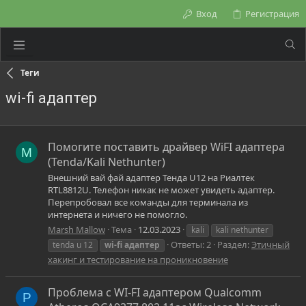
Вход
Регистрация
Теги
wi-fi адаптер
Помогите поставить драйвер WiFI адаптера
M
(Tenda/Kali Nethunter)
Внешний вай фай адаптер Тенда U12 на Риалтек
RTL8812U. Телефон никак не может увидеть адаптер.
Перепробовал все команды для терминала из
интернета и ничего не помогло.
Marsh Mallow
Тема
12.03.2023
kali
kali nethunter
Ответы: 2
Раздел:
Этичный
tenda u 12
wi-fi
адаптер
хакинг и тестирование на проникновение
Проблема с WI-FI адаптером Qualcomm
P