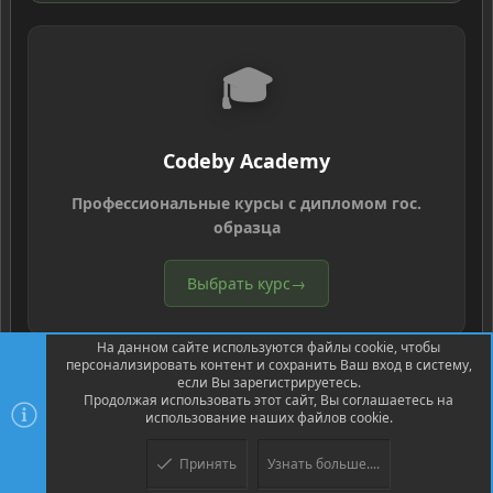
🎓
Codeby Academy
Профессиональные курсы с дипломом гос.
образца
Выбрать курс
→
На данном сайте используются файлы cookie, чтобы
персонализировать контент и сохранить Ваш вход в систему,
если Вы зарегистрируетесь.
Продолжая использовать этот сайт, Вы соглашаетесь на
использование наших файлов cookie.
®
Community platform by XenForo
© 2010-2026 XenForo Ltd.
Перевод
®
от Jumuro
Принять
Узнать больше....
Верх
Низ
XenPorta 2 PRO
© Jason Axelrod of
8WAYRUN