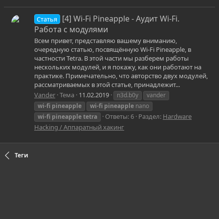
[4] Wi-Fi Pineapple - Аудит Wi-Fi.
Статья
Работа с модулями
Всем привет, представляю вашему вниманию,
очередную статью, посвящённую Wi-Fi Pineapple, в
частности Tetra. В этой части мы разберем работы
нескольких модулей, и я покажу, как они работают на
практике. Примечательно, что авторство двух модулей,
рассматриваемых в этой статье, принадлежит...
Vander
Тема
11.02.2019
n3d.b0y
vander
wi-fi
pineapple
wi-fi
pineapple
nano
Ответы: 6
Раздел:
Hardware
wi-fi
pineapple
tetra
Hacking / Аппаратный хакинг
Теги