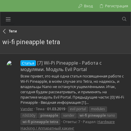
Вход
Регистрация
Теги
wi-fi pineapple tetra
[7] Wi-Pi Pineapple - Работа с
Статья
модулями. Модуль Evil Portal
Всем привет, это ещё одна статья посвященная работе с
Wi-Fi Pineapple, в моём случае это Tetra, но надеюсь, и
владельцы Nano не останутся ущемлёнными. Итак,
сегодня будем рассматривать, и применять на
практике модуль Evil Portal. Предыдущие части: [0] Wi-Fi
Pineapple - Вводная информация [1]...
Vander
Тема
01.03.2019
evil portal
modules
n3d.b0y
pineapple
vander
wi-fi
pineapple
nano
Ответы: 7
Раздел:
Hardware
wi-fi
pineapple
tetra
Hacking / Аппаратный хакинг