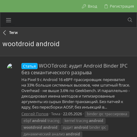
Вход
Регистрация
Теги
wootdroid android
WOOTdroid: аудит Android Binder IPC
Статья
без семантического разрыва
На Pixel 9 с Android 16 eBPF-трассировщик перехватил
на 33% больше системных вызовов, чем штатный ftrace.
Overhead - не выше 3.6% по Geekbench. И параллельно -
декодировал имена методов и типизированные
аргументы из сырых Binder-транзакций. Без патчей к
ядру, без пересборки AOSP, без инъекций в...
Сергей Попов
Тема
22.05.2026
binder ipc трассировка
ebpf
android
tracing
kernel tracing
android
wootdroid
android
аудит
android
binder ipc
динамический анализ
android