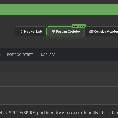
ВЫ ЗДЕСЬ
🔬
💬
🎓
HackerLab
Forum Codeby
Codeby Acad
ВОПРОС-ОТВЕТ
КАРЬЕРА
es: SPIFFE/SPIRE, pod identity и отказ от long-lived creden