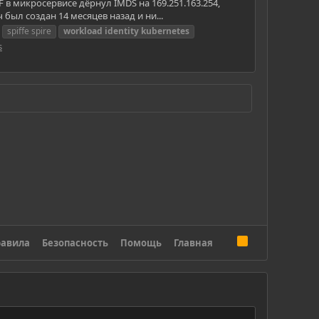
F в микросервисе дёрнул IMDS на 169.251.163.254,
был создан 14 месяцев назад и ни...
spiffe spire
workload
identity
kubernetes
s
R
авила
Безопасность
Помощь
Главная
S
S