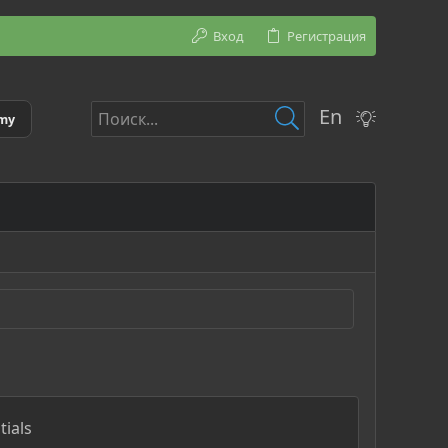
Вход
Регистрация
En
emy
tials