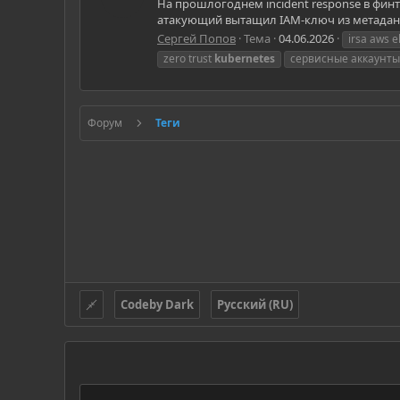
На прошлогоднем incident response в финте
атакующий вытащил IAM-ключ из метаданных
Сергей Попов
Тема
04.06.2026
irsa aws e
zero trust
kubernetes
сервисные аккаунты
Форум
Теги
Codeby Dark
Русский (RU)