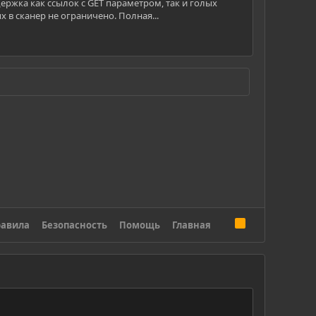
ржка как ссылок с GET параметром, так и голых
 в сканер не ограничено. Полная...
R
авила
Безопасность
Помощь
Главная
S
S