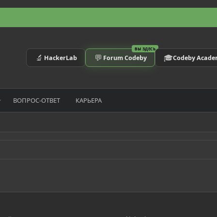
ВЫ ЗДЕСЬ
🔬
💬
🎓
HackerLab
Forum Codeby
Codeby Acad
ВОПРОС-ОТВЕТ
КАРЬЕРА