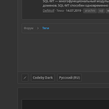
SQL-MT — многофункциональный модульный 
доменов. SQL-MT способен одновременно об
DefWolf
Тема
14.07.2019
arachni
sql
Форум
Теги
Codeby Dark
Русский (RU)