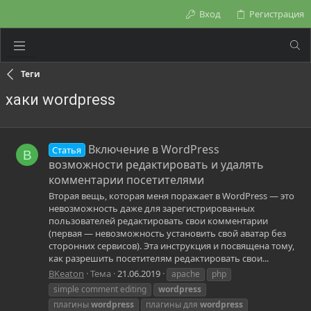
Вход
Регистрация
Теги
хаки wordpress
Включение в WordPress
Статья
B
возможности редактировать и удалять
комментарии посетителями
Вторая вещь, которая меня поражает в WordPress — это
невозможность даже для зарегистрированных
пользователей редактировать свои комментарии
(первая — невозможность установить свой аватар без
сторонних сервисов). Эта инструкция и посвящена тому,
как разрешить посетителям редактировать свои...
BKeaton
Тема
21.06.2019
apache
php
simple comment editing
wordpress
плагины
wordpress
плагины для
wordpress