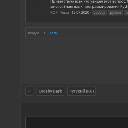
Приветствую всех кто увидел этот вопрос. 
много. Знаю язык программирования Pytho
ROP
Тема
12.07.2020
codeby
python
п
Форум
Теги
Codeby Dark
Русский (RU)