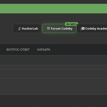
ВЫ ЗДЕСЬ
🔬
💬
🎓
HackerLab
Forum Codeby
Codeby Acad
ВОПРОС-ОТВЕТ
КАРЬЕРА