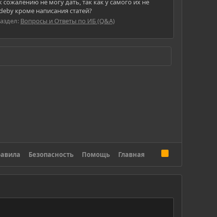
 сожалению не могу дать, так как у самого их не
deby кроме написания статей?
аздел:
Вопросы и Ответы по ИБ (Q&A)
R
авила
Безопасность
Помощь
Главная
S
S