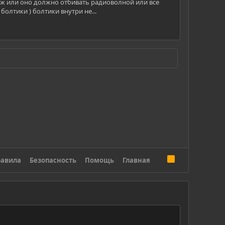
муляж или оно должно отбивать радиоволной или все
олтики ) болтики внутри не...
R
авила
Безопасность
Помощь
Главная
S
S