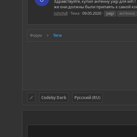
Здравствуйте, купил антенну yagi для wifi
же они должны были припаять к самой конс
Johnhill
Тема
09.05.2020
yagi
антенна
Форум
Теги
Codeby Dark
Русский (RU)