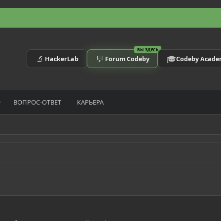
ВЫ ЗДЕСЬ
🔬
💬
🎓
HackerLab
Forum Codeby
Codeby Acad
ВОПРОС-ОТВЕТ
КАРЬЕРА