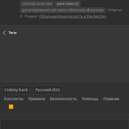
slack
c2
канал apt
yara
rules
c2
Ответы:
детектирование apt через облачные
c2
-каналы
0
Раздел:
Облачная безопасность и DevSecOps
Теги
Codeby Dark
Русский (RU)
Контакты
Правила
Безопасность
Помощь
Главная
R
S
S