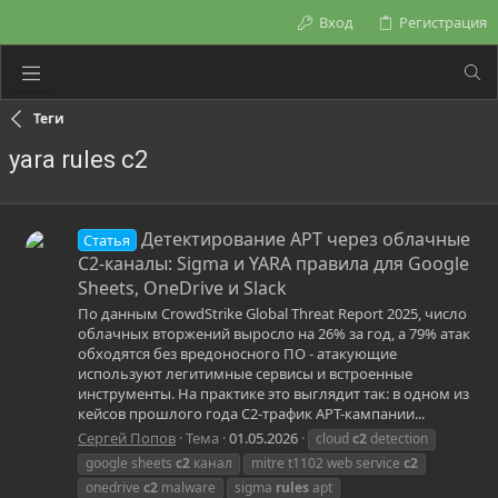
Вход
Регистрация
Теги
yara rules c2
Детектирование APT через облачные
Статья
C2-каналы: Sigma и YARA правила для Google
Sheets, OneDrive и Slack
По данным CrowdStrike Global Threat Report 2025, число
облачных вторжений выросло на 26% за год, а 79% атак
обходятся без вредоносного ПО - атакующие
используют легитимные сервисы и встроенные
инструменты. На практике это выглядит так: в одном из
кейсов прошлого года C2-трафик APT-кампании...
Сергей Попов
Тема
01.05.2026
cloud
c2
detection
google sheets
c2
канал
mitre t1102 web service
c2
onedrive
c2
malware
sigma
rules
apt