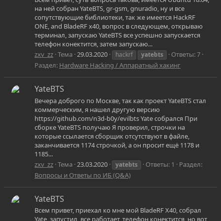
на ней собран YateBTS, gr-gsm, gnuradio, ну и все
сопутствующие библиотеки, так же имеется HackRF
ONE, and BladeRF x40, вопрос в следующем, открываю
терминал, запускаю YateBTS все успешно запускается
телефон конектится, затем запускаю...
zxv_zz
Тема
29.03.2020
Ответы: 7
hackrf
yatebts
Раздел:
Hardware Hacking / Аппаратный хакинг
YateBTS
Вечера доброго по Москве, так как проект YateBTS стал
коммерческим, я нашел другую версию
https://github.com/n3d-b0y/evilbts Yate собрался При
сборке YateBTS получаю Я проверил, строчки на
которые ссылается сборщик отсутствуют в файле,
заканчивается 1174 строчкой, а он просит ещё 1178 и
1185...
zxv_zz
Тема
23.03.2020
Ответы: 1
Раздел:
yatebts
Вопросы и Ответы по ИБ (Q&A)
YateBTS
Всем привет, приехал ко мне мой BladeRF X40, собрал
Yate, запустил, все работает, телефон конектится, но вот