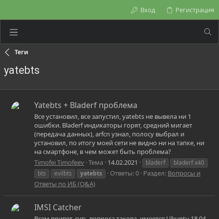
Вход
Регистрация
Теги
yatebts
Yatebts + Bladerf проблема
Все установил, все запустил, yatebts не вывела ни 1
ошибки. Bladerf индикаторы горят, средний мигает
(передача данных), arfcn узнал, полосу выбрал и
установил, по итогу моей сети не видно ни на тапке, ни
на смартфоне, в чем может быть проблема?
Timofei Timofeev
Тема
14.02.2021
bladerf
bladerf x40
Ответы: 0
Раздел:
Вопросы и
bts
evilbts
yatebts
Ответы по ИБ (Q&A)
IMSI Catcher
Всем привет, суть вопроса такова, имеется Ubuntu 18.04,