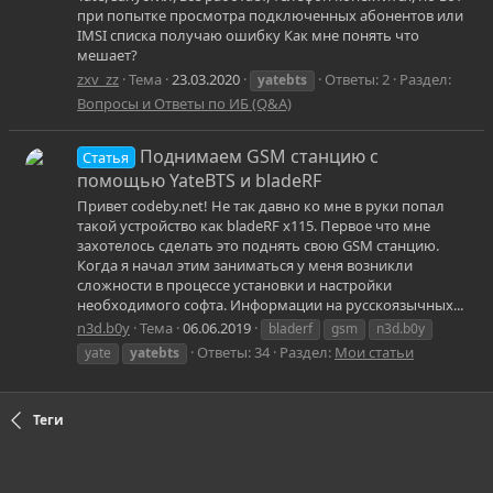
при попытке просмотра подключенных абонентов или
IMSI списка получаю ошибку Как мне понять что
мешает?
zxv_zz
Тема
23.03.2020
Ответы: 2
Раздел:
yatebts
Вопросы и Ответы по ИБ (Q&A)
Поднимаем GSM станцию с
Статья
помощью YateBTS и bladeRF
Привет codeby.net! Не так давно ко мне в руки попал
такой устройство как bladeRF x115. Первое что мне
захотелось сделать это поднять свою GSM станцию.
Когда я начал этим заниматься у меня возникли
сложности в процессе установки и настройки
необходимого софта. Информации на русскоязычных...
n3d.b0y
Тема
06.06.2019
bladerf
gsm
n3d.b0y
Ответы: 34
Раздел:
Мои статьи
yate
yatebts
Теги