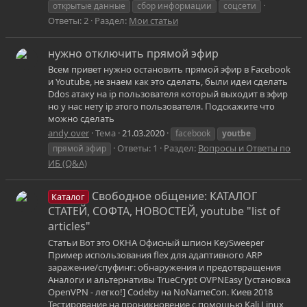
открытые данные
сбор информации
соцсети
Ответы: 2
Раздел:
Мои статьи
нужно отключить прямой эфир
Всем привет нужно остановить прямой эфир в Facebook
и Youtube, не знаем как это сделать, были идеи сделать
Ddos атаку на ip пользователя который выходит в эфир
но у нас нету ip этого пользователя. Подскажите что
можно сделать
andy over
Тема
21.03.2020
facebook
youtbe
Ответы: 1
Раздел:
Вопросы и Ответы по
прямой эфир
ИБ (Q&A)
Свободное общение: КАТАЛОГ
Каталог
СТАТЕЙ, СОФТА, НОВОСТЕЙ, youtube "list of
articles"
Статьи Вот это ОКНА Офисный шпион KeySweeper
Пример использования flex для адаптивного ARP
заражение/спуфинг: обнаружения и предотвращения
Аналоги и альтернативы TrueCrypt OVPNEasy [установка
OpenVPN - легко!] Codeby на NoNameCon. Киев 2018
Тестирование на проникновение с помощью Kali Linux