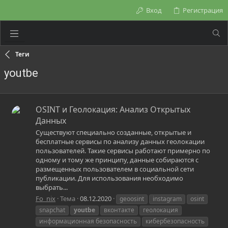
Вход
Регистрация
Теги
youtbe
OSINT и Геолокация: Анализ Открытых
Данных
Существуют специально созданные, открытые и
бесплатные сервисы по анализу данных геолокации
пользователей. Такие сервисы работают примерно по
одному и тому же принципу, данные собираются с
размещенных пользователем в социальной сети
публикации. Для использования необходимо
выбрать...
Fo_nix
Тема
08.12.2020
geoosint
instagram
osint
snapchat
youtbe
вконтакте
геолокация
информационная безопасность
кибербезопасность