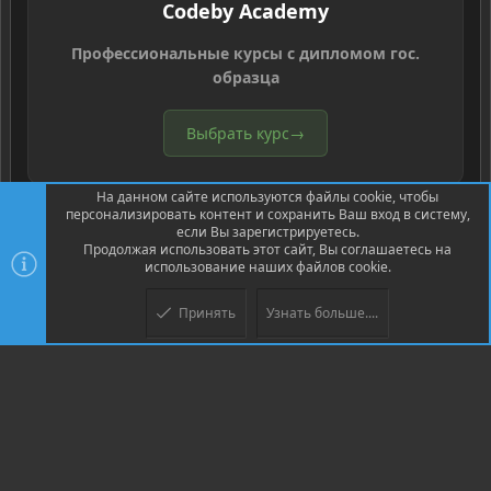
Codeby Academy
Профессиональные курсы с дипломом гос.
образца
Выбрать курс
→
На данном сайте используются файлы cookie, чтобы
персонализировать контент и сохранить Ваш вход в систему,
если Вы зарегистрируетесь.
Продолжая использовать этот сайт, Вы соглашаетесь на
использование наших файлов cookie.
®
Community platform by XenForo
© 2010-2026 XenForo Ltd.
Перевод
®
от Jumuro
Принять
Узнать больше....
Верх
Низ
XenPorta 2 PRO
© Jason Axelrod of
8WAYRUN