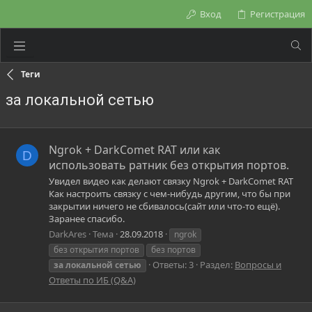
Вход
Регистрация
Теги
за локальной сетью
Ngrok + DarkComet RAT или как
D
использовать ратник без открытия портов.
Увидел видео как делают связку Ngrok + DarkComet RAT
Как настроить связку с чем-нибудь другим, что бы при
закрытии ничего не сбивалось(сайт или что-то ещё).
Заранее спасибо.
DarkAres
Тема
28.09.2018
ngrok
без открытия портов
без портов
Ответы: 3
Раздел:
Вопросы и
за
локальной
сетью
Ответы по ИБ (Q&A)