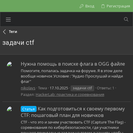
Вход
Регистрация
Теги
задачи ctf
Нужна помощь в поиске флага в OGG файле
Помогите, попалась задачка на форуме. Я в этом деле
вообще новичок Условие : "Аудио Прослушай и найди
флаг"
nikolavs
Тема
17.10.2025
Ответы: 1
задачи
ctf
Раздел:
HackerLab: практика и соревнования
Как подготовиться к своему первому
Статья
CTF: пошаговый план для новичков
CTF - что это и зачем участвовать CTF (Capture The Flag) -
соревнования по кибербезопасности, где участники
решают прикладные задачи на взлом и защиту, чтобы