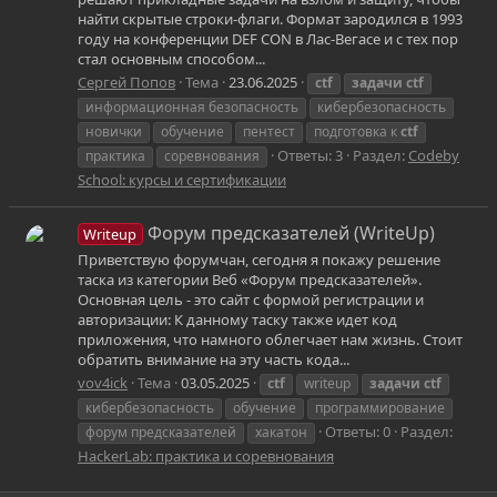
найти скрытые строки-флаги. Формат зародился в 1993
году на конференции DEF CON в Лас-Вегасе и с тех пор
стал основным способом...
Сергей Попов
Тема
23.06.2025
ctf
задачи
ctf
информационная безопасность
кибербезопасность
новички
обучение
пентест
подготовка к
ctf
Ответы: 3
Раздел:
Codeby
практика
соревнования
School: курсы и сертификации
Форум предсказателей (WriteUp)
Writeup
Приветствую форумчан, сегодня я покажу решение
таска из категории Веб «Форум предсказателей».
Основная цель - это сайт с формой регистрации и
авторизации: К данному таску также идет код
приложения, что намного облегчает нам жизнь. Стоит
обратить внимание на эту часть кода...
vov4ick
Тема
03.05.2025
ctf
writeup
задачи
ctf
кибербезопасность
обучение
программирование
Ответы: 0
Раздел:
форум предсказателей
хакатон
HackerLab: практика и соревнования