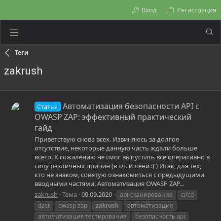
Вход
Регистрация
Теги
zakrush
Автоматизация безопасности API с
Статья
OWASP ZAP: эффективный практический
гайд
Приветствую снова всех. Извиняюсь за долгое
отсутствие, некоторые данную часть ждали больше
всего. К сожалению не смог выпустить все оперативно в
силу различных причин (в т.ч. и лени :) ) Итак, для тех,
кто не знаком, советую ознакомиться с предыдущими
вводными частями: Автоматизация OWASP ZAP...
zakrush
Тема
09.09.2020
api‑сканирование
ci/cd
dast
owasp zap
zakrush
автоматизация
автоматизация тестирования
безопасность api