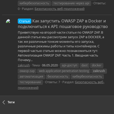
Ответы:
кибербезопасность
тестирование через api
0
Раздел:
Безопасность веб-приложений
Как запустить OWASP ZAP в Docker и
Статья
подключиться к API: пошаговое руководство
Приветствую на второй части статьи по OWASP ZAP. В
данной статье мы рассмотрим запуск ZAP в DOCKER, а
так же различные тонкие моменты его запуска,
различные режимы работы и типы контейнеров. С
первой частью статью можно познакомиться тут:
Автоматизация OWASP ZAP. Часть 1. Вводная часть
Почему...
zakrush
Тема
06.05.2020
api‑доступ
dast
docker
owasp zap
web application penetration testing
zakrush
автоматизация
безопасность
кибербезопасность
Ответы: 7
Раздел:
Безопасность веб-
тестирование
приложений
Теги