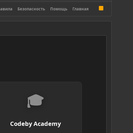
R
авила
Безопасность
Помощь
Главная
S
S
🎓
Codeby Academy