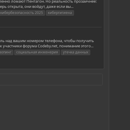
ленно ломают Пентагон. Но реальность прозаичнее:
ь открыта, они войдут, даже если вы...
кибербезопасность 2025
кибергигиена
оль над вашим номером телефона, чтобы получить
участники форума Codeby.net, понимание этого...
вопинг
социальная инженерия
утечка данных