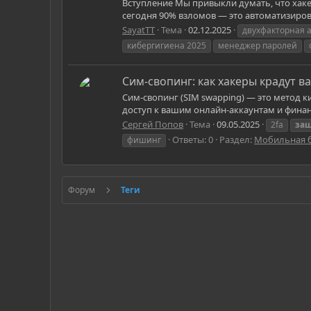
Вступление Мы привыкли думать, что хаке
сегодня 90% взломов — это автоматизирова
SayatTT
Тема
02.12.2025
двухфакторная 
кибергигиена 2025
менеджер паролей
Сим-свопинг: как хакеры крадут 
Сим-свопинг (SIM swapping) — это метод
доступ к вашим онлайн-аккаунтам и финан
Сергей Попов
Тема
09.05.2025
2fa
за
Ответы: 0
Раздел:
Мобильная б
фишинг
Форум
Теги