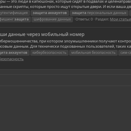
ры — это люди в капюшонах, которые сидят в подвалах и целенаправ
нные скрипты, которые просто ищут открытые двери. И если ваша двер
аутентификация
защита
аккаунтов
защита
персональных данных
Ответы: 0
Раздел:
Мои статьи
фишинг
защита
шифрование данных
ваши данные через мобильный номер
 кибермошенничества, при котором злоумышленники получают контр
совым данным. Для технически подкованных пользователей, таких как 
щита
аккаунтов
кибербезопасность
мобильная безопасность
сим-с
езопасность