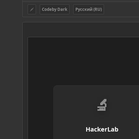
Codeby Dark
Русский (RU)
🔬
HackerLab