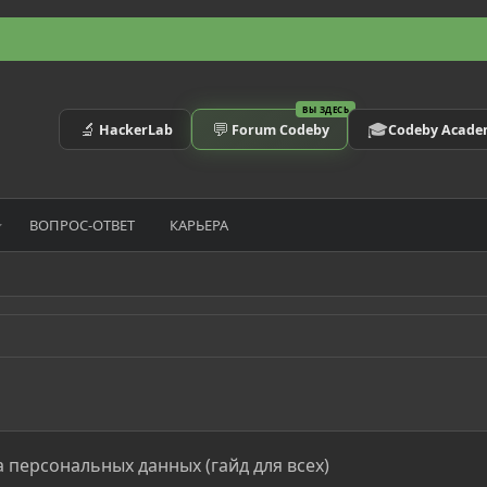
ВЫ ЗДЕСЬ
🔬
💬
🎓
HackerLab
Forum Codeby
Codeby Acad
ВОПРОС-ОТВЕТ
КАРЬЕРА
 персональных данных (гайд для всех)