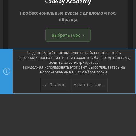
Codeby Academy
Профессиональные курсы с дипломом гос.
образца
Выбрать курс
→
На данном сайте используются файлы cookie, чтобы
персонализировать контент и сохранить Ваш вход в систему,
если Вы зарегистрируетесь.
Продолжая использовать этот сайт, Вы соглашаетесь на
использование наших файлов cookie.
®
Community platform by XenForo
© 2010-2026 XenForo Ltd.
Перевод
®
от Jumuro
Принять
Узнать больше....
Верх
Низ
XenPorta 2 PRO
© Jason Axelrod of
8WAYRUN