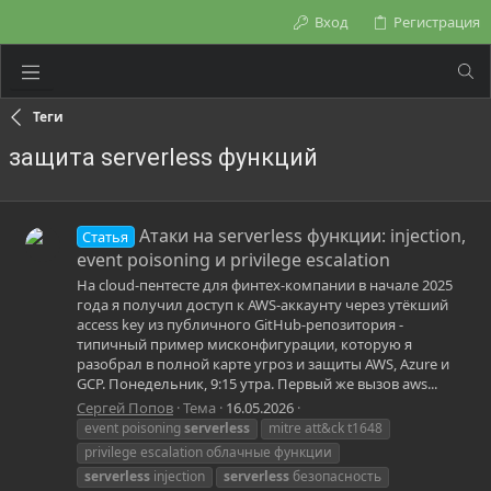
Вход
Регистрация
Теги
защита serverless функций
Атаки на serverless функции: injection,
Статья
event poisoning и privilege escalation
На cloud-пентесте для финтех-компании в начале 2025
года я получил доступ к AWS-аккаунту через утёкший
access key из публичного GitHub-репозитория -
типичный пример мисконфигурации, которую я
разобрал в полной карте угроз и защиты AWS, Azure и
GCP. Понедельник, 9:15 утра. Первый же вызов aws...
Сергей Попов
Тема
16.05.2026
event poisoning
serverless
mitre att&ck t1648
privilege escalation облачные функции
serverless
injection
serverless
безопасность