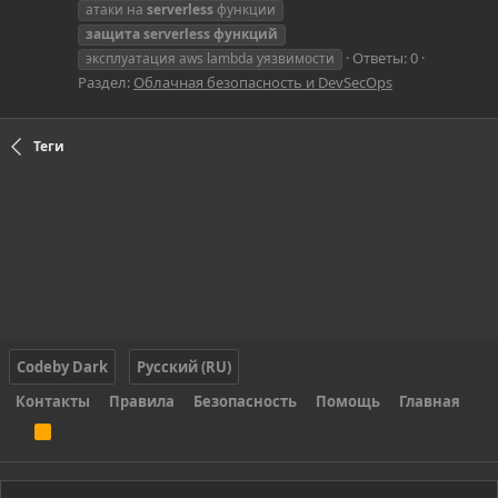
атаки на
serverless
функции
защита
serverless
функций
Ответы: 0
эксплуатация aws lambda уязвимости
Раздел:
Облачная безопасность и DevSecOps
Теги
Codeby Dark
Русский (RU)
Контакты
Правила
Безопасность
Помощь
Главная
R
S
S