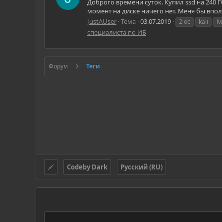
Доброго времени суток. Купил ssd на 240 
момент на диске ничего нет. Меня бы впол
JustAUser
Тема
03.07.2019
2 ос
kali
l
специалиста по ИБ
Форум
Теги
Codeby Dark
Русский (RU)