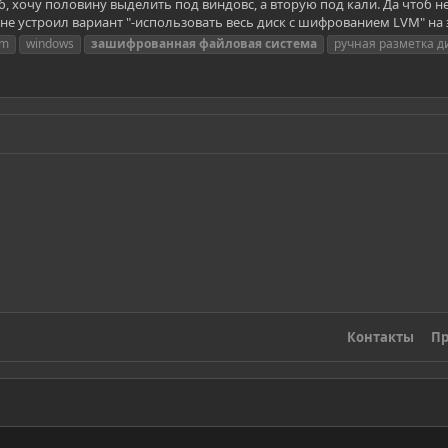
Гб, хочу половину выделить под виндовс, а вторую под кали. Да чтоб 
не устроил вариант "-использовать весь диск с шифрованием LVM" на э
vm
windows
зашифрованная
файловая
система
ручная разметка ди
Контакты
Пр