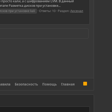
не просто кали, а с шифрованием LVM. В данный
тапе Разметка дисков при установке...
Ответы: 10
Раздел:
Арсенал
сков при установке kali
R
авила
Безопасность
Помощь
Главная
S
S