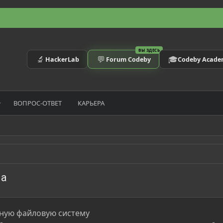
ВЫ ЗДЕСЬ
🔬
💬
🎓
HackerLab
Forum Codeby
Codeby Acad
ВОПРОС-ОТВЕТ
КАРЬЕРА
ма
нную файловую систему