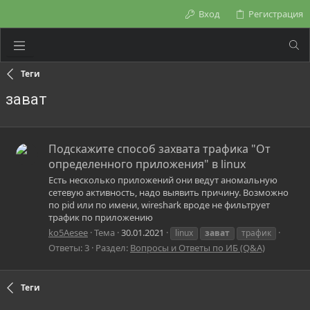
Вход
Регистрация
Теги
зават
Подскажите способ захвата трафика "От
определенного приложения" в linux
Есть несколько приложений они ведут аномальную
сетевую активность, надо выявить причину. Возможно
по pid или по имени, wireshark вроде не фильтрует
трафик по приложению
ko5Aesee
Тема
30.01.2021
linux
зават
трафик
Ответы: 3
Раздел:
Вопросы и Ответы по ИБ (Q&A)
Теги