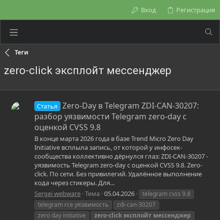
Вход
Регистрация
Теги
zero-click эксплойт мессенджер
Zero-Day в Telegram ZDI-CAN-30207:
Статья
разбор уязвимости Telegram zero-day с
оценкой CVSS 9.8
В конце марта 2026 года в базе Trend Micro Zero Day
Initiative всплыла запись, от которой у инфосек-
сообщества коллективно дёрнулся глаз: ZDI-CAN-30207 -
уязвимость Telegram zero-day с оценкой CVSS 9.8. Zero-
click. По сети. Без привилегий. Удалённое выполнение
кода через стикеры. Для...
Sergei webware
Тема
05.04.2026
telegram cvss 9.8
telegram rce уязвимость
zdi-can-30207
zero day initiative
zero-click
эксплойт
мессенджер