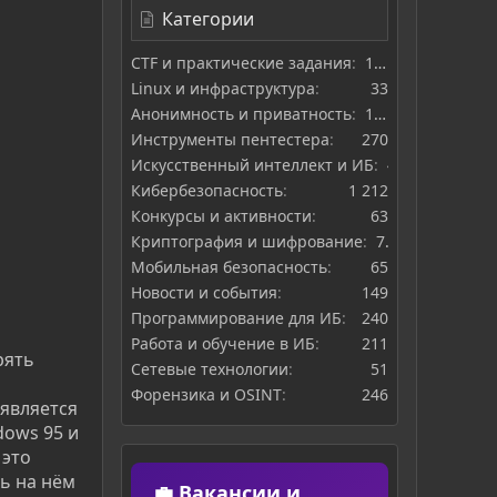
Категории
CTF и практические задания
169
Linux и инфраструктура
33
Анонимность и приватность
127
Инструменты пентестера
270
Искусственный интеллект и ИБ
48
Кибербезопасность
1 212
Конкурсы и активности
63
Криптография и шифрование
71
Мобильная безопасность
65
Новости и события
149
Программирование для ИБ
240
Работа и обучение в ИБ
211
рять
Сетевые технологии
51
Форензика и OSINT
246
 является
dows 95 и
 это
ть на нём
💼 Вакансии и