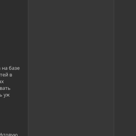
 на базе
тей в
ах
овать
ь уж
офтовую