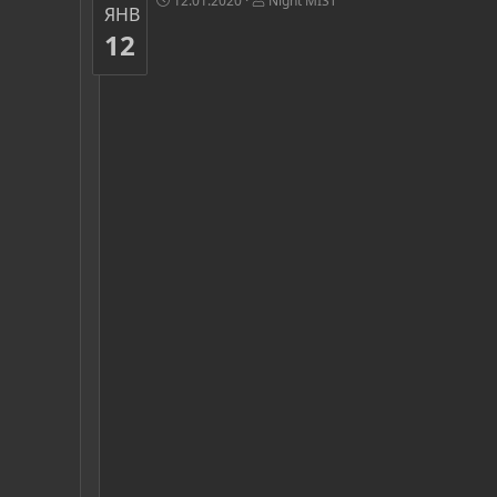
12.01.2020
Night MIST
ЯНВ
12