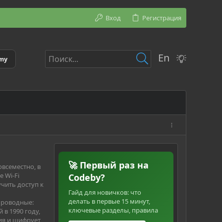
Вход
Регистрация
En
emy
🚀 Первый раз на
всеместно, в
 Wi-Fi
Codeby?
учить доступ к
Гайд для новичков: что
делать в первые 15 минут,
проводные:
ключевые разделы, правила
 в 1990 году,
ия и шифрует