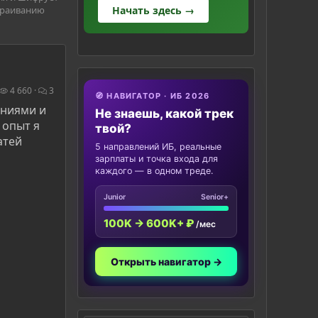
страиванию
Начать здесь →
4 660
3
🧭 НАВИГАТОР · ИБ 2026
аниями и
Не знаешь, какой трек
 опыт я
твой?
атей
5 направлений ИБ, реальные
зарплаты и точка входа для
каждого — в одном треде.
Junior
Senior+
100K → 600K+ ₽
/мес
Открыть навигатор →