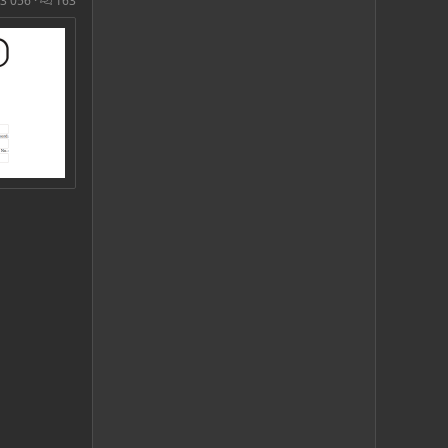
3 056
163