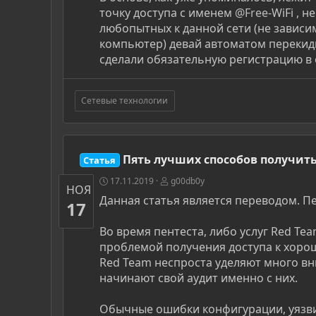
точку доступа с именем
@Free
-WiFi ,
любопытных к данной сети (не зависим
компьютер) девай автоматом перекиды
сделали обязательную регистрацию в отк
Сетевые технологии
Пять лучших способов получить
Статья
17.11.2019
g00db0y
НОЯ
Данная статья является переводом. 
17
Во время пентеста, либо услуг Red Te
проблемой получения доступа к хор
Red Team неспроста уделяют много в
начинают свой аудит именно с них.
Обычные ошибки конфигурации, уязв