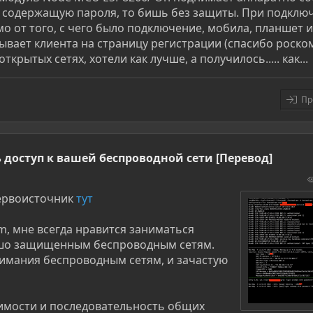
 не содержащую пароля, то бишь без защиты. При подклю
о от того, с чего было подключение, мобила, планшет 
вает клиента на страницу регистрации (спасибо роско
рытых сетях, хотели как лучше, а получилось..... как...
Пр
 доступ к вашей беспроводной сети [Перевод]
Первоисточник
тут
am, мне всегда нравится заниматься
ошо защищенным беспроводным сетям.
нимания беспроводным сетям, и зачастую
имости и последовательность общих