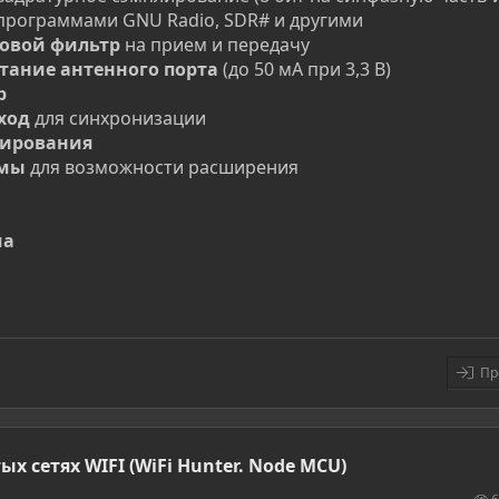
 программами GNU Radio, SDR# и другими
совой фильтр
на прием и передачу
тание антенного порта
(до 50 мА при 3,3 В)
р
ыход
для синхронизации
мирования
емы
для возможности расширения
ма
Пр
 сетях WIFI (WiFi Hunter. Node MCU)