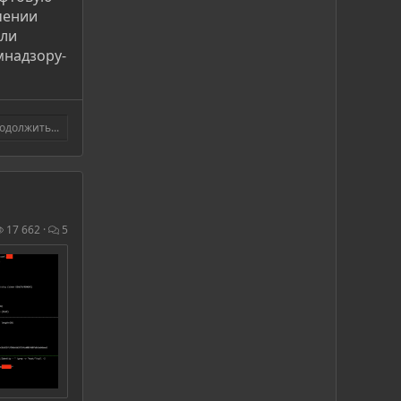
чении
или
мнадзору-
одолжить...
17 662
5