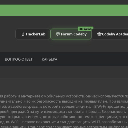
ВЫ ЗДЕСЬ
🔬
💬
🎓
HackerLab
Forum Codeby
Codeby Acad
ВОПРОС-ОТВЕТ
КАРЬЕРА
я работы в Интернете с мобильных устройств, сейчас используются по
дивительно, что их безопасность выходит на первый план. При взломе
й, и свойства среды, в которой передаётся сигнал. В Wi-Fi проще пол
рвой преградой на пути взломщика становится пароль. Безопасность
уют открытые системы, которые работают по тем же принципам, что 
дно. WEP – первое поколение и стандарт защиты Wi-Fi, разработанный
околение защиты. Стандарт поддерживает разные алгоритмы шифрован