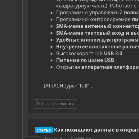
квадратурную часть). Работает с
Программно-управляемый
поло
Программно-контролируемое
пи
SMA-мама антенный коннекто
SMA-мама тактовый вход и в
Удобные кнопки для програм
Внутренние контактные разъ
Высокоскоростной
USB 2.0
Питание по шине USB
Открытая
аппаратная платфор
[ATTACH type="full"...
Сетевые технологии
Как похищают данные в открытых
Статья