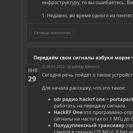
инфраструктуру, то вы ошибаетесь. Вм
1. Недавно, во время одного из пентес
Сетевые технологии
Передаём свои сигналы азбуки морзе ч
29.01.2022
pohilay_kikimora
ЯНВ
Сегодня речь пойдёт о таком устройст
29
Для начала расскажу, что это такое:
sdr радио hackrf one
+
portapac
работать на передачу сигнала.
HackRF One
это программно-опр
сигналы на частотах от 1 МГц до 6
Полудуплексный трансивер
(пр
сэмлов в секунду (20 МГц). 8 бит