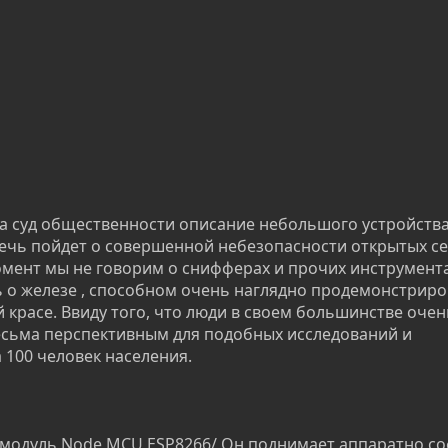
на суд общественности описание небольшого устройства
ечь пойдет о совершенной небезопасности открытых се
омент мы не говорим о снифферах и прочих инструмент
чь о железе , способном очень наглядно продемонстрир
 красе. Ввиду того, что люди в своем большинстве очен
весьма перспективным для подобных исследований и
 100 человек населения.
т модуль Node MCU ESP8266/ Он поднимает аппаратно с