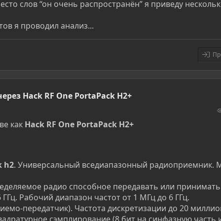
есто слов “он очень распространён” я приведу нескольк
тов я проводил анализ...
Пр
ерез Hack RF One PortaPack H2+
ве как
Hack RF One PortaPack H2+
k h2
. Универсальный вседиапазонный радиоприемник. 
еделяемое радио способное передавать или принимать
 ГГц. Рабочий диапазон частот от 1 МГц до 6 ГГц.
иемо-передатчик). Частота дискретизации до 20 милли
 квадратурное сэмплирование (8 бит на синфазную часть и