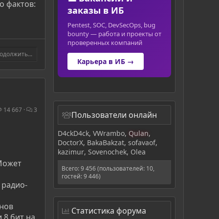
о фактов:
заказы в ИБ
Pentest, SOC, DevSecOps, bug
bounty — работа и проекты от
проверенных компаний
одолжить...
Карьера в ИБ →
14 667
3
Пользователи онлайн
D4ckD4ck
VWrambo
Qulan
DoctorX
BakaBakzat
sofavaof
kazimur
Sovenochek
Olea
Может
Всего: 9 456 (пользователей: 10,
гостей: 9 446)
 радио-
онов
Статистика форума
 8 бит на