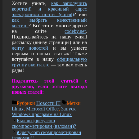
Хотите узнать,
как заполучить
короткий и красивый адрес
электронной почты (e-mail)
? или
как выбрать качественный
хостинг
? Всё это и многое другое
на сайте
codeby.net
.
Подписывайтесь на нашу e-mail
рассылку (внизу страницы) или на
ленту новостей
и вы узнаете
первым о новых статьях! Также
вступайте в нашу
официальную
группу вконтакте
— там вам очень
рады!
Поделитесь этой статьёй с
друзьями, если хотите выхода
новых статей:
Рубрики
Новости IT
Метки
Linux
,
Microsoft Office
,
Запуск
Windows программ на Linux
Был ли jquery.com
скомпрометирован (взломан)?
jQuery.com скомпрометирован
(взломан)!