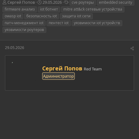
А
Д
Т
Сергей Попов
29.05.2026
cve роутеры
embedded security
в
а
е
firmware анализ
iot ботнет
mitre att&ck сетевые устройства
т
т
г
owasp iot
безопасность iot
защита iot сети
о
а
и
патч-менеджмент iot
пентест iot
уязвимости iot устройств
р
н
уязвимости роутеров
т
а
е
ч
м
а
ы
л
29.05.2026
а
А
Сергей Попов
Red Team
в
Администратор
т
о
р