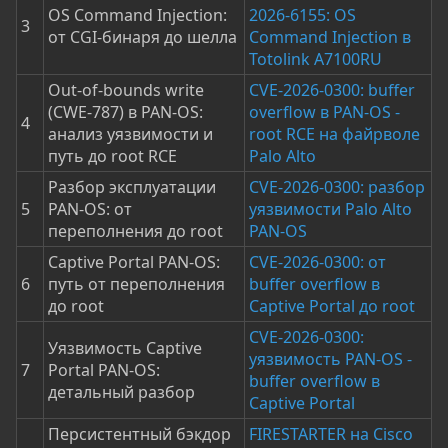
OS Command Injection:
2026-6155: OS
3
от CGI-бинаря до шелла
Command Injection в
Totolink A7100RU
Out-of-bounds write
CVE-2026-0300: buffer
(CWE-787) в PAN-OS:
overflow в PAN-OS -
4
анализ уязвимости и
root RCE на файрволе
путь до root RCE
Palo Alto
Разбор эксплуатации
CVE-2026-0300: разбор
5
PAN-OS: от
уязвимости Palo Alto
переполнения до root
PAN-OS
Captive Portal PAN-OS:
CVE-2026-0300: от
6
путь от переполнения
buffer overflow в
до root
Captive Portal до root
CVE-2026-0300:
Уязвимость Captive
уязвимость PAN-OS -
7
Portal PAN-OS:
buffer overflow в
детальный разбор
Captive Portal
Персистентный бэкдор
FIRESTARTER на Cisco