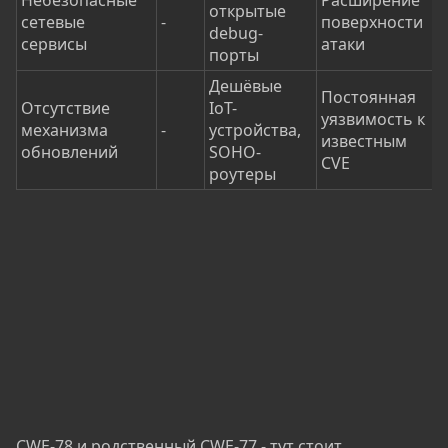
Небезопасные
Расширение
открытые
сетевые
-
поверхности
debug-
сервисы
атаки
порты
Дешёвые
Постоянная
Отсутствие
IoT-
уязвимость к
механизма
-
устройства,
известным
обновлений
SOHO-
CVE
роутеры
CWE-78 и родственный CWE-77 - тут стоит