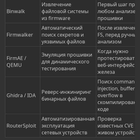
Извлечение
Первый шаг при
Binwalk
файловой системы
любом анализе
из firmware
прошивки
Автоматический
После извлечени
Firmwalker
поиск секретов и
FS, перед ручны
уязвимых файлов
анализом
Когда нужно
Эмуляция прошивки
FirmAE /
протестировать
для динамического
QEMU
веб-интерфейс б
тестирования
железа
Поиск command
injection, buffer
Реверс-инжиниринг
Ghidra / IDA
overflow в
бинарных файлов
скомпилирован
коде
Автоматизированная
Проверка
RouterSploit
эксплуатация
известных CVE н
сетевых устройств
живом устройств