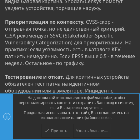
видна базовая картина. Shodan/Censys помогут
увидеть устройства, торчащие наружу.
Приоритизация по контексту.
CVSS-скор -
отправная точка, но не единственный критерий.
CISA рекомендует SSVC (Stakeholder-Specific
Vulnerability Categorization) для приоритизации. На
практике: если уязвимость есть в каталоге KEV -
патчить немедленно. Если EPSS выше 0.5 - в течение
недели. Остальное - по графику.
Тестирование и откат.
Для критичных устройств
обязателен тест патча на идентичном
оборудовании или в эмуляторе. Инцидент с
CrowdStrike в 2024 году, затронувший около 8,5
На данном сайте используются файлы cookie, чтобы
персонализировать контент и сохранить Ваш вход в систему,
миллиона Windows-устройств (по данным Microsoft)
если Вы зарегистрируетесь.
и нарушивший работу множества отраслей,
Продолжая использовать этот сайт, Вы соглашаетесь на
наглядно подтвердил: фазированное
использование наших файлов cookie.
развёртывание и готовый план отката - не
Принять
Узнать больше....
рекомендация, а необходимость.
Верх
Низ