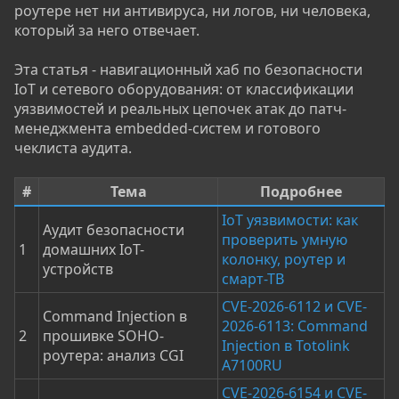
роутере нет ни антивируса, ни логов, ни человека,
который за него отвечает.
Эта статья - навигационный хаб по безопасности
IoT и сетевого оборудования: от классификации
уязвимостей и реальных цепочек атак до патч-
менеджмента embedded-систем и готового
чеклиста аудита.
#
Тема
Подробнее
IoT уязвимости: как
Аудит безопасности
проверить умную
1
домашних IoT-
колонку, роутер и
устройств
смарт-ТВ
CVE-2026-6112 и CVE-
Command Injection в
2026-6113: Command
2
прошивке SOHO-
Injection в Totolink
роутера: анализ CGI
A7100RU
CVE-2026-6154 и CVE-