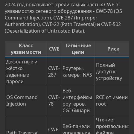
2024 год показывает: среди самых частых CWE в
уязвимостях сетевого оборудования - CWE-78 (OS
Command Injection), CWE-287 (Improper
Authentication), CWE-22 (Path Traversal) и CWE-502
(Deserialization of Untrusted Data).
Класс
Типичные
CWE
Риск
уязвимости
цели
Дефолтные и
Полный
жёстко
CWE-
Роутеры,
доступ к
заданные
287
камеры, NAS
устройству
пароли
Веб-
OS Command
CWE-
интерфейсы
RCE от имени
Injection
78
роутеров,
root
CGI-бинари
Чтение
Веб-панели
произвольных
CWE-
Path Traversal
управления
файлов,