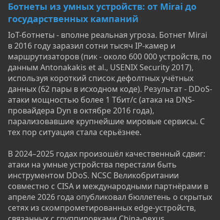
Ботнеты из умных устройств: от Mirai до
государственных кампаний
IoT-ботнеты - вполне реальная угроза. Ботнет Mirai
в 2016 году заразил сотни тысяч IP-камер и
маршрутизаторов (пик - около 600 000 устройств, по
данным Antonakakis et al., USENIX Security 2017),
используя короткий список дефолтных учётных
данных (62 пары в исходном коде). Результат - DDoS-
атаки мощностью более 1 Тбит/с (атака на DNS-
провайдера Dyn в октябре 2016 года),
парализовавшие крупнейшие мировые сервисы. С
тех пор ситуация стала серьёзнее.
В 2024–2025 годах произошёл качественный сдвиг:
атаки на умные устройства перестали быть
инструментом DDoS. NCSC Великобритании
совместно с CISA и международными партнёрами в
апреле 2026 года опубликовал бюллетень о скрытых
сетях из скомпрометированных edge-устройств,
связанных с группировками China-nexus.