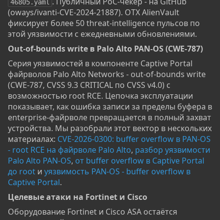
. Публичный PoC-чекер - на GitHub
46805.yaml
(oways/ivanti-CVE-2024-21887). OTX AlienVault
фиксирует более 50 threat-intelligence пульсов по
этой уязвимости с ежедневными обновлениями.
Out-of-bounds write в Palo Alto PAN-OS (CWE-787)​
Серия уязвимостей в компоненте Captive Portal
файрволов Palo Alto Networks - out-of-bounds write
(CWE-787, CVSS 9.3 CRITICAL по CVSS v4.0) с
возможностью root RCE. Цепочка эксплуатации
показывает, как ошибка записи за пределы буфера в
enterprise-файрволе превращается в полный захват
устройства. Мы разобрали этот вектор в нескольких
материалах:
CVE-2026-0300: buffer overflow в PAN-OS
- root RCE на файрволе Palo Alto
,
разбор уязвимости
Palo Alto PAN-OS
,
от buffer overflow в Captive Portal
до root
и
уязвимость PAN-OS - buffer overflow в
Captive Portal
.
Целевые атаки на Fortinet и Cisco​
Оборудование Fortinet и Cisco ASA остаётся