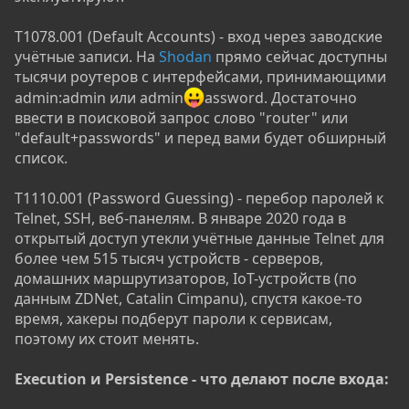
T1078.001 (Default Accounts) - вход через заводские
учётные записи. На
Shodan
прямо сейчас доступны
тысячи роутеров с интерфейсами, принимающими
admin:admin или admin
assword. Достаточно
ввести в поисковой запрос слово "router" или
"default+passwords" и перед вами будет обширный
список.
T1110.001 (Password Guessing) - перебор паролей к
Telnet, SSH, веб-панелям. В январе 2020 года в
открытый доступ утекли учётные данные Telnet для
более чем 515 тысяч устройств - серверов,
домашних маршрутизаторов, IoT-устройств (по
данным ZDNet, Catalin Cimpanu), спустя какое-то
время, хакеры подберут пароли к сервисам,
поэтому их стоит менять.
Execution и Persistence - что делают после входа: