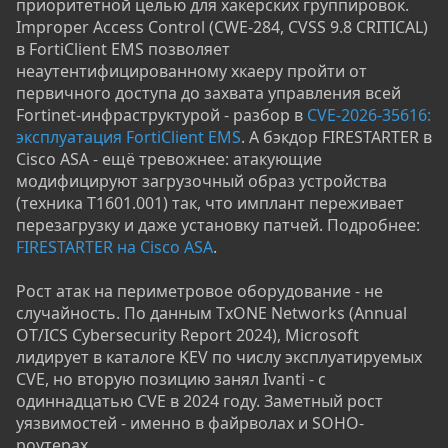
приоритетной целью для хакерских группировок.
Improper Access Control (CWE-284, CVSS 9.8 CRITICAL)
в FortiClient EMS позволяет
неаутентифицированному хкаеру пройти от
первичного доступа до захвата управления всей
Fortinet-инфраструктурой - разбор в
CVE-2026-35616:
эксплуатация FortiClient EMS
. А бэкдор FIRESTARTER в
Cisco ASA - ещё тревожнее: атакующие
модифицируют загрузочный образ устройства
(техника T1601.001) так, что имплант переживает
перезагрузку и даже установку патчей. Подробнее:
FIRESTARTER на Cisco ASA
.
Рост атак на периметровое оборудование - не
случайность. По данным TxONE Networks (Annual
OT/ICS Cybersecurity Report 2024), Microsoft
лидирует в каталоге KEV по числу эксплуатируемых
CVE, но вторую позицию занял Ivanti - с
одиннадцатью CVE в 2024 году. Заметный рост
уязвимостей - именно в файрволах и SOHO-
роутерах.