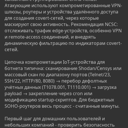
Атакующие используют компрометированные VPN-
шлюзы, роутеры и устройства удалённого доступа
для создания covert-сетей, через которые
маскируют свою активность. Рекомендация NCSC:
отслеживать трафик edge-устройств, особенно VPN
и remote-access соединений, и внедрять
динамическую фильтрацию по индикаторам covert-
сетей.
Цепочка компрометации IoT-устройства для
ботнета типична: сканирование Shodan/Censys или
массовый скан по диапазону портов (Telnet/23,
SSH/22, HTTP/80, 8080) → перебор дефолтных
учётных данных (T1078.001, T1110.001) → загрузка
payload → закрепление через cron или
модификацию startup-скриптов. Для бюджетных
SOHO-роутеров весь процесс - считанные минуты.
Первый шаг для домашних пользователей и
небольших компаний - проверить безопасность