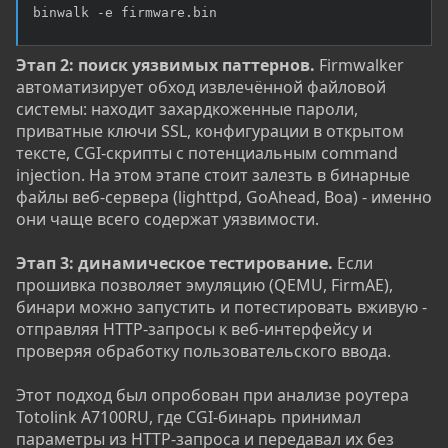
binwalk -e firmware.bin
Этап 2: поиск уязвимых паттернов.
Firmwalker
автоматизирует обход извлечённой файловой
системы: находит захардкоженные пароли,
приватные ключи SSL, конфигурации в открытом
тексте, CGI-скрипты с потенциальным command
injection. На этом этапе стоит залезть в бинарные
файлы веб-сервера (lighttpd, GoAhead, Boa) - именно
они чаще всего содержат уязвимости.
Этап 3: динамическое тестирование.
Если
прошивка позволяет эмуляцию (QEMU, FirmAE),
бинари можно запустить и потестировать вживую -
отправляя HTTP-запросы к веб-интерфейсу и
проверяя обработку пользовательского ввода.
Этот подход был опробован при анализе роутера
Totolink A7100RU, где CGI-бинарь принимал
параметры из HTTP-запроса и передавал их без