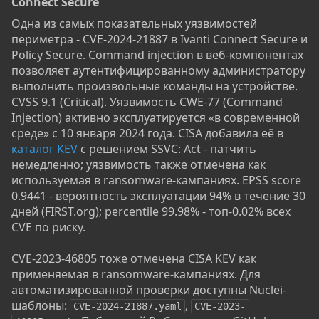
Connect Secure​
Одна из самых показательных уязвимостей
периметра - CVE-2024-21887 в Ivanti Connect Secure и
Policy Secure. Command injection в веб-компонентах
позволяет аутентифицированному администратору
выполнить произвольные команды на устройстве.
CVSS 9.1 (Critical). Уязвимость CWE-77 (Command
Injection) активно эксплуатируется «в современной
среде» с 10 января 2024 года. CISA добавила её в
каталог KEV
с решением SSVC: Act - патчить
немедленно; уязвимость также отмечена как
используемая в ransomware-кампаниях. EPSS score
0.9441 - вероятность эксплуатации 94% в течение 30
дней (FIRST.org); percentile 99.98% - топ-0.02% всех
CVE по риску.
CVE-2023-46805 тоже отмечена CISA KEV как
применяемая в ransomware-кампаниях. Для
автоматизированной проверки доступны Nuclei-
шаблоны:
,
CVE-2024-21887.yaml
CVE-2023-