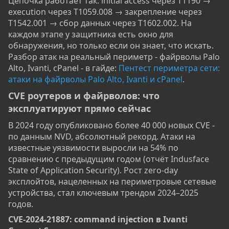
Цепочка работает так: initial access через T1190 →
execution через T1059.008 → закрепление через
T1542.001 → сбор данных через T1602.002. На
каждом этапе у защитника есть окно для
обнаружения, но только если он знает, что искать.
Разбор атак на реальный периметр - файрволы Palo
Alto, Ivanti, cPanel - в гайде:
Пентест периметра сети:
атаки на файрволы Palo Alto, Ivanti и cPanel
.
CVE роутеров и файрволов: что
эксплуатируют прямо сейчас​
В 2024 году опубликовано более 40 000 новых CVE -
по данным NVD, абсолютный рекорд. Атаки на
известные уязвимости выросли на 54% по
сравнению с предыдущим годом (отчёт Indusface
State of Application Security). Рост zero-day
эксплойтов, нацеленных на периметровые сетевые
устройства, стал ключевым трендом 2024–2025
годов.
CVE-2024-21887: command injection в Ivanti