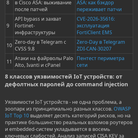
8
в Cisco ASA: выживание
ASA: как бэкдор
после патчей
переживает патчи
API bypass и захват
CVE-2026-35616:
9
Fortinet-
эксплуатация
инфраструктуры
FortiClient EMS
Zero-day в Telegram с
Zero-Day в Telegram
10
CVSS 9.8
ZDI-CAN-30207
Атаки на файрволы Palo
Пентест периметра
11
Alto, Ivanti и cPanel
сети
8 классов уязвимостей IoT устройств: от
дефолтных паролей до command injection​
Уязвимости IoT устройств - не одна проблема, а
зоопарк из принципиально разных классов.
OWASP
IoT Top 10
выделяет десять категорий рисков, но на
практике большинство реальных взломов роутеров
и embedded-систем укладывается в восемь
ключевых слабостей. Анализ записей CISA KEV за