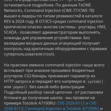
остановиться подробнее. По данным TxONE
Networks, Command Injection (CWE-77/CWE-78)
вышел в лидеры по типам уязвимостей в каталоге
KEV в 2024 году. В OT/ICS-средах command injection
критически опасен: многие системы - роутеры, HMI,
SCADA - позволяют администраторам выполнять
команды для управления устройствами. Без
валидации входных данных атакующий получает
контроль над критичным оборудованием с правами
суперпользователя (root).
На практике именно command injection чаще всего
всплывает при анализе прошивок бюджетных
роутеров: CGI-бинарь принимает параметр из
HTTP-запроса и передаёт его напрямую в
system()
или
без какой-либо фильтрации.
popen()
Подробный разбор такой цепочки - от распаковки
firmware до получения шелла - мы провели на
примере Totolink A7100RU:
CVE-2026-6112 и CVE-
2026-6113: Command Injection в Totolink A7100RU
и