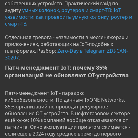
собственных устройств. Практический гайд по
аудиту
умных колонок, роутеров и смарт-ТВ
:
IoT
уязвимости: как проверить умную колонку, роутер и
смарт-ТВ
.
Отдельная тревога - уязвимости в мессенджерах и
приложениях, работающих на IoT-подобных
платформах. Разбор:
Zero-Day в Telegram ZDI-CAN-
30207
.
Патч-менеджмент IoT: почему 85%
организаций не обновляют OT-устройства​
Патч-менеджмент IoT - парадокс
кибербезопасности. По данным TxONE Networks,
85% организаций не проводят регулярное
обновление OT-устройств. В нефтегазовом секторе
ещё хуже: 10% компаний вообще отказываются от
патчинга. Окно эксплуатации при этом сжимается -
если ещё в 2024 году среднее время до первого