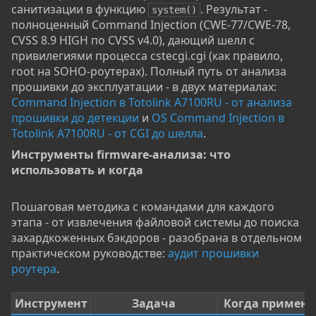
санитизации в функцию
. Результат -
system()
полноценный Command Injection (CWE-77/CWE-78,
CVSS 8.9 HIGH по CVSS v4.0), дающий шелл с
привилегиями процесса cstecgi.cgi (как правило,
root на SOHO-роутерах). Полный путь от анализа
прошивки до эксплуатации - в двух материалах:
Command Injection в Totolink A7100RU - от анализа
прошивки до детекции
и
OS Command Injection в
Totolink A7100RU - от CGI до шелла
.
Инструменты firmware-анализа: что
использовать и когда​
Пошаговая методика с командами для каждого
этапа - от извлечения файловой системы до поиска
захардкоженных бэкдоров - разобрана в отдельном
практическом руководстве:
аудит прошивки
роутера
.
Инструмент
Задача
Когда применя