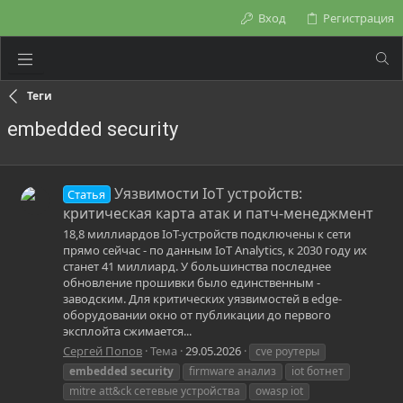
Вход
Регистрация
Теги
embedded security
Уязвимости IoT устройств:
Статья
критическая карта атак и патч-менеджмент
18,8 миллиардов IoT-устройств подключены к сети
прямо сейчас - по данным IoT Analytics, к 2030 году их
станет 41 миллиард. У большинства последнее
обновление прошивки было единственным -
заводским. Для критических уязвимостей в edge-
оборудовании окно от публикации до первого
эксплойта сжимается...
Сергей Попов
Тема
29.05.2026
cve роутеры
embedded
security
firmware анализ
iot ботнет
mitre att&ck сетевые устройства
owasp iot