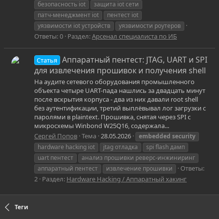
безопасность iot
защита iot сети
патч-менеджмент iot
пентест iot
уязвимости iot устройств
уязвимости роутеров
Ответы: 0
Раздел:
Арсенал специалиста по ИБ
Аппаратный пентест: JTAG, UART и SPI
Статья
для извлечения прошивок и получения shell
На аудите сетевого оборудования промышленного
объекта четыре UART-пада нашлись за двадцать минут
после вскрытия корпуса - два из них давали root shell
без аутентификации, третий выплёвывал лог загрузки с
паролями в plaintext. Прошивка, снятая через SPI с
микросхемы Winbond W25Q16, содержала...
Сергей Попов
Тема
28.05.2026
embedded
security
hardware hacking iot
jtag отладка
spi flash дамп
uart пентест
анализ прошивки реверс-инжиниринг
Ответы:
аппаратный пентест
извлечение прошивки
2
Раздел:
Hardware Hacking / Аппаратный хакинг
Теги