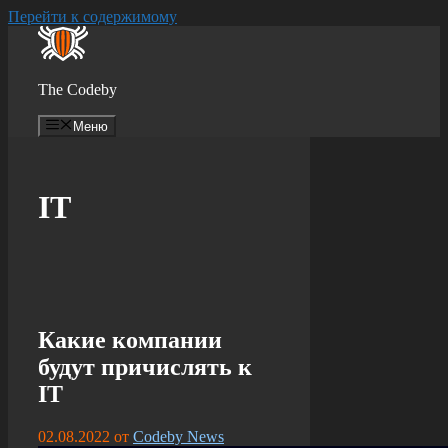
Перейти к содержимому
The Codeby
Меню
IT
Какие компании
будут причислять к
IT
02.08.2022
от
Codeby News