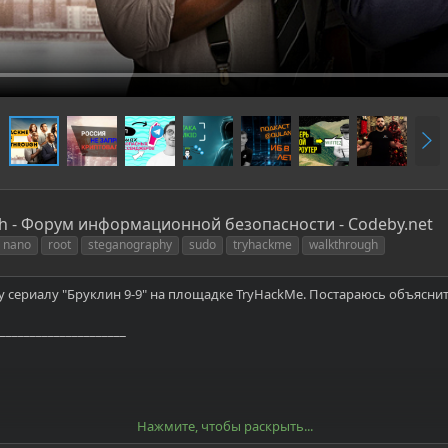
В
п
е
р
ё
gh - Форум информационной безопасности - Codeby.net
д
nano
root
steganography
sudo
tryhackme
walkthrough
сериалу "Бруклин 9-9" на площадке TryHackMe. Постараюсь объяснить
_____________________
Нажмите, чтобы раскрыть...