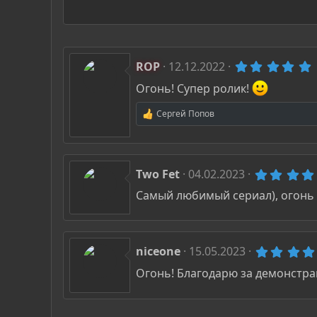
🛡 Услуги The Codeby:
https://pentest.codeby.net/
Подкасты Codeby:
https://rss.com/podcasts/cod
LinkedIn The Codeby:
https://tinyurl.com/thecod
Youtube The Codeby:
https://youtube.com/c/Th
ROP
12.12.2022
,
Огонь! Супер ролик!
з
Сергей Попов
Р
е
а
з
к
ц
Two Fet
04.02.2023
и
и
Самый любимый сериал), огонь 
:
niceone
15.05.2023
Огонь! Благодарю за демонстр