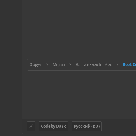
Форум
Медиа
Ваши видео InfoSec
Rook C
Codeby Dark
Русский (RU)