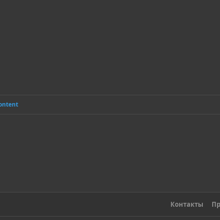
ё
з
д
ontent
Контакты
Пр