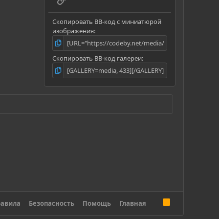
Скопировать BB-код с миниатюрой
изображения
Скопировать BB-код галереи
R
авила
Безопасность
Помощь
Главная
S
S