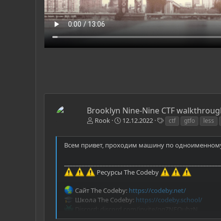
Brooklyn Nine-Nine CTF walkthrou
Т
Rook
12.12.2022
ctf
gtfo
less
е
г
Всем привет, проходим машину по одноименному 
и
_____________________________________________________
Ресурсы The Codeby
Сайт The Codeby:
https://codeby.net/
Школа The Codeby:
https://codeby.school/
Discord: discord.com/invite/qgZNFQubzN
Telegram:
https://t.me/codeby_sec