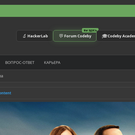
ВЫ ЗДЕСЬ
🔬
💬
🎓
HackerLab
Forum Codeby
Codeby Acad
ВОПРОС-ОТВЕТ
КАРЬЕРА
иа
ontent