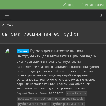
Вход
Регистрация
Теги
автоматизация пентест python
Python для пентеста: пишем
Статья
инструменты для автоматизации разведки,
эксплуатации и пост-эксплуатации
За последние два года я написал больше сотни Python-
скриптов для реальных Red Team-проектов - из них
ровно три заменили существующий инструмент.
Остальные делали то, чего готовые тулзы не умеют:
парсили нестандартный API заказчика, обходили
кастомный rate-limiting через ротацию сессий...
Сергей Попов
Тема
24.05.2026
impacket smb
post exploitation
python
python
security tools
python
для
пентест
а
python
разведка osint