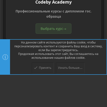
Codeby Academy
Профессиональные курсы с дипломом гос.
образца
Выбрать курс
→
На данном сайте используются файлы cookie, чтобы
персонализировать контент и сохранить Ваш вход в систему,
если Вы зарегистрируетесь.
Продолжая использовать этот сайт, Вы соглашаетесь на
использование наших файлов cookie.
®
Community platform by XenForo
© 2010-2026 XenForo Ltd.
Перевод
®
от Jumuro
Принять
Узнать больше....
Верх
Низ
XenPorta 2 PRO
© Jason Axelrod of
8WAYRUN