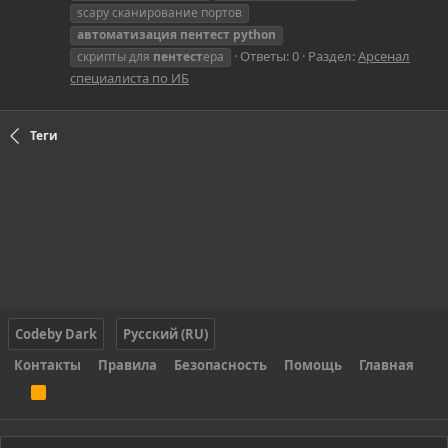
scapy сканирование портов
автоматизация
пентест
python
Ответы: 0
Раздел:
Арсенал
скрипты для
пентест
ера
специалиста по ИБ
Теги
Codeby Dark
Русский (RU)
Контакты
Правила
Безопасность
Помощь
Главная
R
S
S