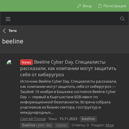
Вход
Регистрация
Теги
beeline
Beeline Cyber Day. Специалисты
News
рассказали, как компании могут защитить
себя от киберугроз
Источник Beeline Cyber Day. Специалисты рассказали,
как компании могут защитить себя от киберугроз —
Tazabek 10 ноября в Бишкеке состоялся Beeline Cyber
Day — первый в Кыргызстане B2B-ивент по
информационной безопасности. Встреча собрала
участников из бизнес-сектора, госструктур и
международных...
Сергей Попов
Тема
15.11.2023
beeline
Ответы: 0
Раздел:
Мои
beeline
cyber day
scysoc