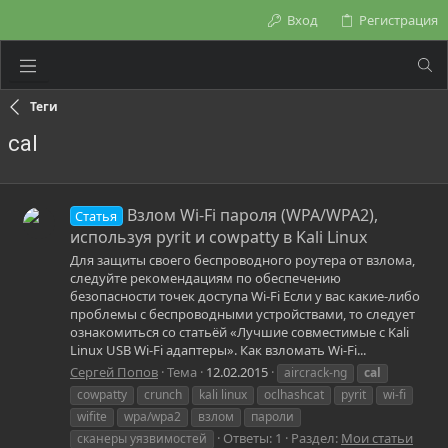
Вход
Регистрация
Теги
cal
Взлом Wi-Fi пароля (WPA/WPA2),
Статья
используя pyrit и cowpatty в Kali Linux
Для защиты своего беспроводного роутера от взлома,
следуйте рекомендациям по обеспечению
безопасности точек доступа Wi-Fi Если у вас какие-либо
проблемы с беспроводными устройствами, то следует
ознакомиться со статьёй «Лучшие совместимые с Kali
Linux USB Wi-Fi адаптеры». Как взломать Wi-Fi...
Сергей Попов
Тема
12.02.2015
aircrack-ng
cal
cowpatty
crunch
kali linux
oclhashcat
pyrit
wi-fi
wifite
wpa/wpa2
взлом
пароли
Ответы: 1
Раздел:
Мои статьи
сканеры уязвимостей