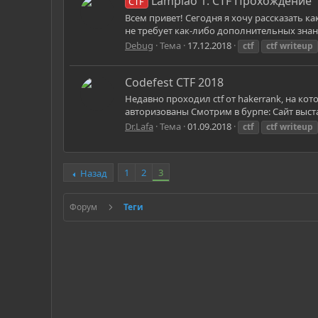
Lampião 1: CTF Прохождение
CTF
Всем привет! Сегодня я хочу рассказать к
не требует как-либо дополнительных знани
Debug
Тема
17.12.2018
ctf
ctf
writeup
Codefest CTF 2018
Недавно проходил ctf от hakerrank, на кот
авторизованы Смотрим в бурпе: Сайт выстав
Dr.Lafa
Тема
01.09.2018
ctf
ctf
writeup
1
2
3
Назад
Форум
Теги