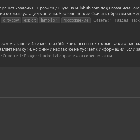
ак решать задачу CTF размещенную на vulnhub.com под названием Lamp
й об эксплуатации машины. Уровень легкий Скачать образ вы можете от
Ответы: 1
Раздел:
Hack
dirty cow
exploit
lampião 1
прохождение
ором мы заняли 45-е место из 565. Райтапы на некоторые таски от меня:
ляет нам куки, но с ними нас так же не пускает к информации. Если за
Ответы: 1
Раздел:
HackerLab: практика и соревнования