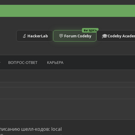
ВЫ ЗДЕСЬ
🔬
💬
🎓
HackerLab
Forum Codeby
Codeby Acad
ВОПРОС-ОТВЕТ
КАРЬЕРА
писанию шелл-кодов: local