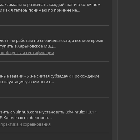
сь максимально разжевать каждый шаг и в конечном
 как я теперь понимаю по причине не...
лет я не работаю по специальности, а все мое время
ступить в Харьковское МВД...
hool: курсы и сертификации
ные задачи - 5 (не считая субзадач): Прохождение
сплуатация уязвимости в...
ь с Vulnhub.com и установить (ch4inrulz: 1.0.1 ~
F. Ключевая особенность...
 практика и соревнования