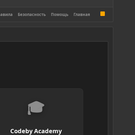
R
авила
Безопасность
Помощь
Главная
S
S
🎓
Codeby Academy