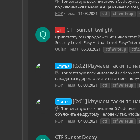
🖐 Приветствую всех читателей Codeby.net 
подключиться к нему. А ещё узнаем о том, 
ROP
Тема
11.03.2021
ctf
ctf
writeup
CTF Sunset: twilight
CTF
Q
Приветствую! В продолжение цикла статей п
Security Level : Easy Author Level: Easy/I
Qulan
Тема
06.03.2021
ctf
writeup
ctf
д
[0x02] Изучаем таски по на
Статья
🖐 Приветствую всех читателей Codeby.net
находятся в директории, и на основе пол
ROP
Тема
06.03.2021
ctf
ctf
writeup
[0x01] Изучаем таски по н
Статья
🖐 Приветствую всех читателей Codeby.ne
объяснить её другому человеку так, чтобы о
ROP
Тема
04.03.2021
ctf
ctf
writeup
CTF Sunset Decoy