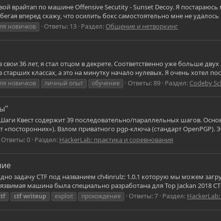
ой врайтап по машине Offensive Secutity - Sunset Decoy. Я постараю
егая вперед скажу, что осилить бокс самостоятельно мне не удалось и
Ответы: 13
Раздел:
Общение и нетворкинг
ля новичков
свои 36 лет, я стал отцом в декрете. Соответственно уже больше двух 
в старших классах, а это на минутку начало нулевых. Я очень хотел по
Ответы: 89
Раздел:
Codeby Sc
ля новичков
личный опыт
обучение
ы"
та Шаги Квест содержит 39 последовательно/параллельных шагов. Основ
т «посторонних»). Взлом приватного pgp-ключа (стандарт OpenPGP). Эк
Ответы: 0
Раздел:
HackerLab: практика и соревнования
ние
о задачу CTF под названием ch4inrulz: 1.0.1 которую мы можем загрузит
 уязвимая машина была специально разработана для Top Jackan 2018 CT
Ответы: 7
Раздел:
HackerLab:
ctf
ctf
writeup
exploit
прохождение