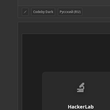
Codeby Dark
Русский (RU)
🔬
HackerLab