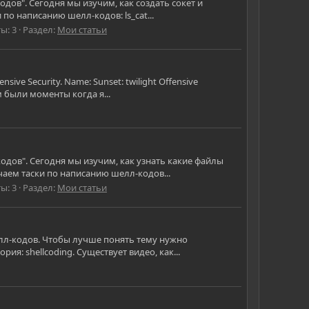
одов". Сегодня мы изучим, как создать сокет и
по написанию шелл-кодов: ls_cat...
ы: 3
Раздел:
Мои статьи
e Security. Name: Sunset: twilight Offensive
м были моменты когда я...
кодов". Сегодня мы изучим, как узнать какие файлы
аем таски по написанию шелл-кодов...
ы: 3
Раздел:
Мои статьи
елл-кодов. Чтобы лучше понять тему нужно
ия: shellcoding. Существует видео, как...