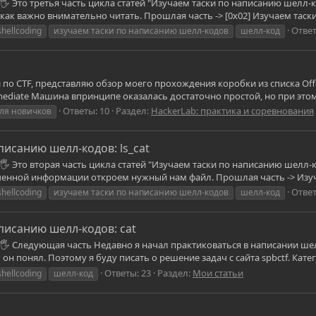
🖐 Это третья часть цикла статей "Изучаем таски по написанию шелл-к
как важно внимательно читать. Прошлая часть -> [0x02] Изучаем таски 
Ответ
shellcoding
изучаем таски по написанию шелл-кодов
шелл-код
о CTF, представляю обзор моего прохождения коробки из списка Offensiv
ntermediate Машина впринципе оказалась достаточно простой, но при это
Ответы: 10
Раздел:
HackerLab: практика и соревнования
ля новичков
писанию шелл-кодов: ls_cat
 🖐 Это вторая часть цикла статей "Изучаем таски по написанию шелл-
ученной информации откроем нужный нам файл. Прошлая часть -> Изуч
Ответ
shellcoding
изучаем таски по написанию шелл-кодов
шелл-код
аписанию шелл-кодов: cat
t 🖐 Следующая часть Недавно я начал практиковаться в написании ш
н понял. Поэтому я буду писать о решение задач с сайта spbctf. Категор
Ответы: 23
Раздел:
Мои статьи
shellcoding
шелл-код