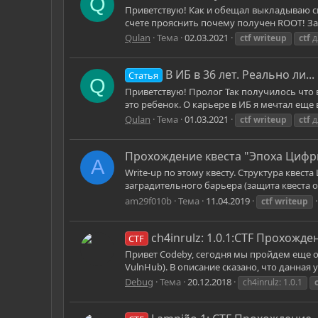
Q
Приветствую! Как и обещал выкладываю св
счете прояснить почему получен ROOT! Заб
Qulan
Тема
02.03.2021
ctf
writeup
ctf
д
В ИБ в 36 лет. Реально ли...
Статья
Q
Приветствую! Пролог Так получилось что в 
это ребенок. О карьере в ИБ я мечтал еще 
Qulan
Тема
01.03.2021
ctf
writeup
ctf
д
Прохождение квеста "Эпоха Цифр
A
Write-up по этому квесту. Структура квес
заградительного барьера (защита квеста о
am29f010b
Тема
11.04.2019
ctf
writeup
ch4inrulz: 1.0.1:CTF Прохожде
CTF
Привет Codeby, сегодня мы пройдем еще одн
VulnHub). В описание сказано, что данная
Debug
Тема
20.12.2018
ch4inrulz: 1.0.1