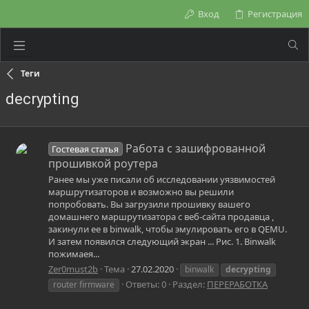
Вход
Регистрация
Теги
decrypting
Работа с зашифрованной
Гостевая статья
прошивкой роутера
Ранее мы уже писали об исследовании уязвимостей
маршрутизаторов и возможно вы решили
попробовать. Вы загрузили прошивку вашего
домашнего маршрутизатора с веб-сайта продавца ,
закинули ее в binwalk, чтобы эмулировать его в QEMU.
И затем появился следующий экран ... Рис. 1. Binwalk
пожимаея...
Zer0must2b
Тема
27.02.2020
binwalk
decrypting
Ответы: 0
Раздел:
ПЕРЕРАБОТКА
router firmware