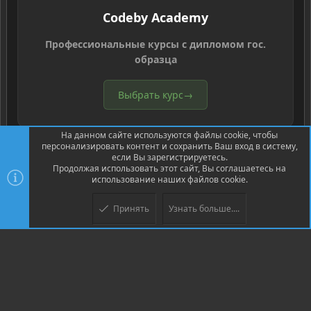
Codeby Academy
Профессиональные курсы с дипломом гос.
образца
Выбрать курс
→
На данном сайте используются файлы cookie, чтобы
персонализировать контент и сохранить Ваш вход в систему,
если Вы зарегистрируетесь.
Продолжая использовать этот сайт, Вы соглашаетесь на
использование наших файлов cookie.
®
Community platform by XenForo
© 2010-2026 XenForo Ltd.
Перевод
®
от Jumuro
Принять
Узнать больше....
Верх
Низ
XenPorta 2 PRO
© Jason Axelrod of
8WAYRUN