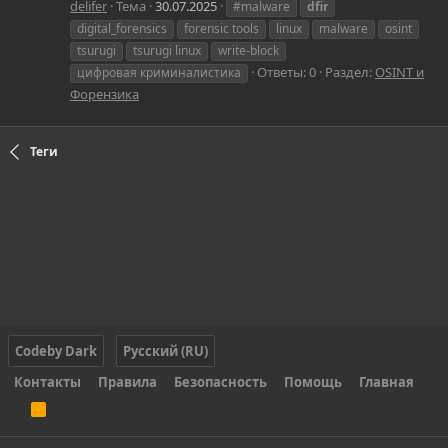
delifer
Тема
30.07.2025
#malware
dfir
digital_forensics
forensic tools
linux
malware
osint
tsurugi
tsurugi linux
write‑block
Ответы: 0
Раздел:
OSINT и
цифровая криминалистика
Форензика
Теги
Codeby Dark
Русский (RU)
Контакты
Правила
Безопасность
Помощь
Главная
R
S
S