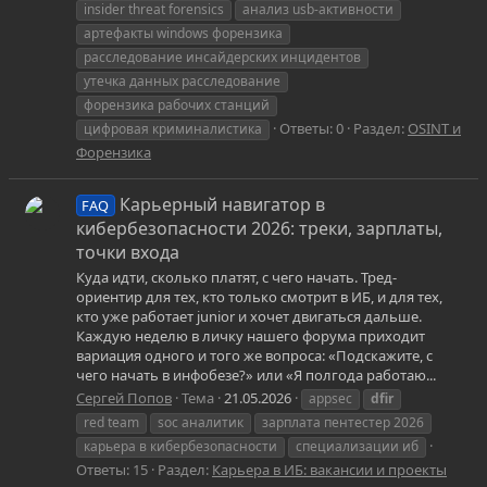
insider threat forensics
анализ usb-активности
артефакты windows форензика
расследование инсайдерских инцидентов
утечка данных расследование
форензика рабочих станций
Ответы: 0
Раздел:
OSINT и
цифровая криминалистика
Форензика
Карьерный навигатор в
FAQ
кибербезопасности 2026: треки, зарплаты,
точки входа
Куда идти, сколько платят, с чего начать. Тред-
ориентир для тех, кто только смотрит в ИБ, и для тех,
кто уже работает junior и хочет двигаться дальше.
Каждую неделю в личку нашего форума приходит
вариация одного и того же вопроса: «Подскажите, с
чего начать в инфобезе?» или «Я полгода работаю...
Сергей Попов
Тема
21.05.2026
appsec
dfir
red team
soc аналитик
зарплата пентестер 2026
карьера в кибербезопасности
специализации иб
Ответы: 15
Раздел:
Карьера в ИБ: вакансии и проекты