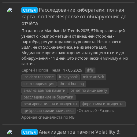
Расследование кибератаки: полная
Статья
карта Incident Response от обнаружения до
отчёта
По данным Mandiant M-Trends 2025, 57% организаций
узнают о компрометации от внешней стороны -
партнёра, регулятора или журналиста. Не от своего
SIEM, не от SOC-аналитика, не из алерта EDR.
Медианное время нахождения атакующего в сети до
обнаружения - 11 дней. Это исторический минимум, но
за эти...
Сергей Попов
Тема
17.05.2026
dfir
incident response
ir playbook
mitre att&ck
siem корреляция
threat hunting
анализ дампов памяти
отчёт по инциденту
расследование кибератаки
реагирование на инциденты
форензика инцидента
Ответы: 0
Раздел:
цифровая криминалистика
Арсенал специалиста по ИБ
Анализ дампов памяти Volatility 3:
Статья