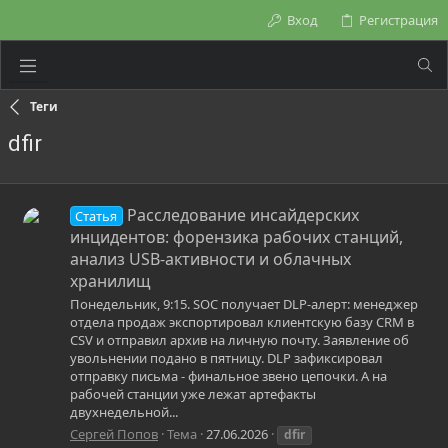
Вход
Регистрация
Теги
dfir
Расследование инсайдерских
Статья
инцидентов: форензика рабочих станций,
анализ USB-активности и облачных
хранилищ
Понедельник, 9:15. SOC получает DLP-алерт: менеджер
отдела продаж экспортировал клиентскую базу CRM в
CSV и отправил архив на личную почту. Заявление об
увольнении подано в пятницу. DLP зафиксировал
отправку письма - финальное звено цепочки. А на
рабочей станции уже лежат артефакты
двухнедельной...
Сергей Попов
Тема
27.06.2026
dfir