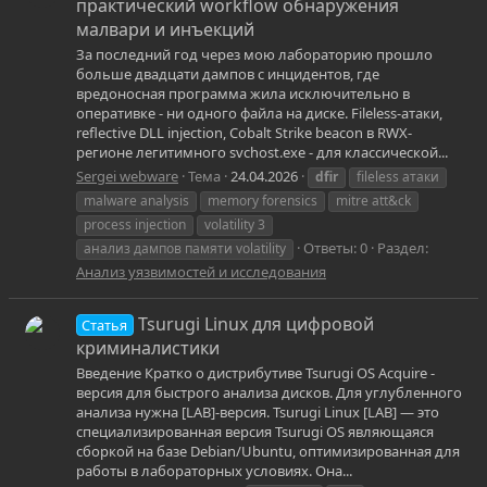
практический workflow обнаружения
малвари и инъекций
За последний год через мою лабораторию прошло
больше двадцати дампов с инцидентов, где
вредоносная программа жила исключительно в
оперативке - ни одного файла на диске. Fileless-атаки,
reflective DLL injection, Cobalt Strike beacon в RWX-
регионе легитимного svchost.exe - для классической...
Sergei webware
Тема
24.04.2026
dfir
fileless атаки
malware analysis
memory forensics
mitre att&ck
process injection
volatility 3
Ответы: 0
Раздел:
анализ дампов памяти volatility
Анализ уязвимостей и исследования
Tsurugi Linux для цифровой
Статья
криминалистики
Введение Кратко о дистрибутиве Tsurugi OS Acquire -
версия для быстрого анализа дисков. Для углубленного
анализа нужна [LAB]-версия. Tsurugi Linux [LAB] — это
специализированная версия Tsurugi OS являющаяся
сборкой на базе Debian/Ubuntu, оптимизированная для
работы в лабораторных условиях. Она...